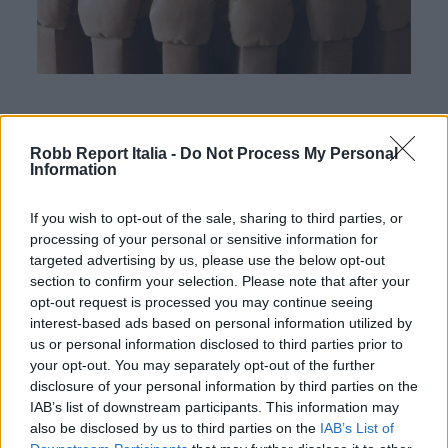
Articolo tratto dal numero invernale di
Robb Report
Robb Report Italia -
Do Not Process My Personal
Italia
Information
Per altri contenuti iscriviti alla newsletter di Robb
If you wish to opt-out of the sale, sharing to third parties, or
processing of your personal or sensitive information for
Report
ISCRIVITI
targeted advertising by us, please use the below opt-out
section to confirm your selection. Please note that after your
opt-out request is processed you may continue seeing
interest-based ads based on personal information utilized by
Share
us or personal information disclosed to third parties prior to
your opt-out. You may separately opt-out of the further
disclosure of your personal information by third parties on the
IAB’s list of downstream participants. This information may
also be disclosed by us to third parties on the
IAB’s List of
RELATED POSTS