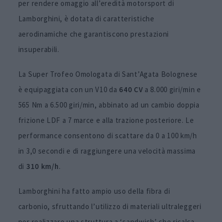
per rendere omaggio all’eredità motorsport di
Lamborghini, è dotata di caratteristiche
aerodinamiche che garantiscono prestazioni
insuperabili.
La Super Trofeo Omologata di Sant’Agata Bolognese
è equipaggiata con un V10 da
640 CV
a 8.000 giri/min e
565 Nm a 6.500 giri/min, abbinato ad un cambio doppia
frizione LDF a 7 marce e alla trazione posteriore. Le
performance consentono di scattare da 0 a 100 km/h
in 3,0 secondi e di raggiungere una velocità massima
di
310 km/h
.
Lamborghini ha fatto ampio uso della fibra di
carbonio, sfruttando l’utilizzo di materiali ultraleggeri
per realizzare una struttura a ‘sandwich’ che ricalca