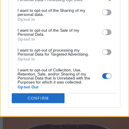
Immagini courtesy
Tag Heuer
I want to opt-out of the Sharing of my
personal data.
Opted In
Per altri contenuti iscriviti alla newsletter di Robb
I want to opt-out of the Sale of my
Personal Data.
Report
ISCRIVITI
Opted In
I want to opt-out of processing my
Personal Data for Targeted Advertising.
Opted In
Share
I want to opt-out of Collection, Use,
Retention, Sale, and/or Sharing of my
Personal Data that Is Unrelated with the
Purposes for which it was collected.
Opted Out
RELATED POSTS
CONFIRM