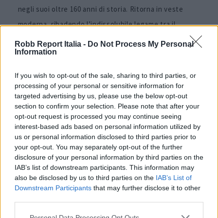
negli suoi oltre 160 anni di storia. Ritorna in veste
moderna, ribadendo l’indissolubile legame tra il
marchio e le competizioni automobilistiche.
Robb Report Italia -
Do Not Process My Personal
Information
Il nuovo esemplare è un’edizione speciale con una
If you wish to opt-out of the sale, sharing to third parties, or
cassa di 42 mm in carbonio ultraleggero e resistente.
processing of your personal or sensitive information for
Offre tre funzioni essenziali per i piloti: cronografo,
targeted advertising by us, please use the below opt-out
section to confirm your selection. Please note that after your
scala tachimetrica e pulsometro. Il quadrante nero è
opt-out request is processed you may continue seeing
caratterizzato da una disposizione a due registri. Il
interest-based ads based on personal information utilized by
us or personal information disclosed to third parties prior to
quadrante scheletrato rivela il Calibro Heuer 02
your opt-out. You may separately opt-out of the further
Flyback, un movimento cronografo proprietario con
disclosure of your personal information by third parties on the
IAB’s list of downstream participants. This information may
certificazione COSC. Il cinturino è in tessuto nero con
also be disclosed by us to third parties on the
IAB’s List of
cuciture blu. Prezzo 13.350 euro.
Downstream Participants
that may further disclose it to other
third parties.
Personal Data Processing Opt Outs