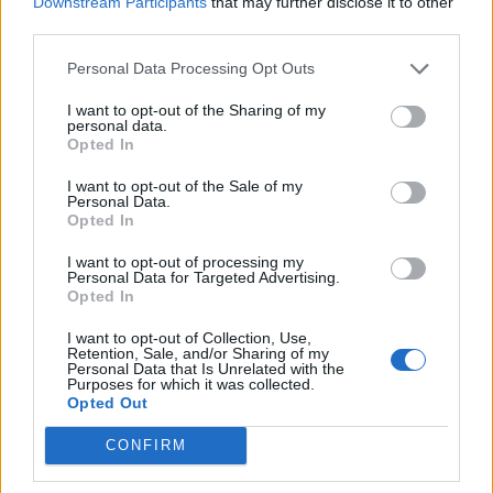
Downstream Participants
that may further disclose it to other
third parties.
Personal Data Processing Opt Outs
I want to opt-out of the Sharing of my
personal data.
Opted In
I want to opt-out of the Sale of my
Personal Data.
Opted In
I want to opt-out of processing my
Personal Data for Targeted Advertising.
Opted In
I want to opt-out of Collection, Use,
Retention, Sale, and/or Sharing of my
Personal Data that Is Unrelated with the
Purposes for which it was collected.
Opted Out
WATCH & JEWEL
Da Hublot il primo Tourbillon in
CONFIRM
ceramica