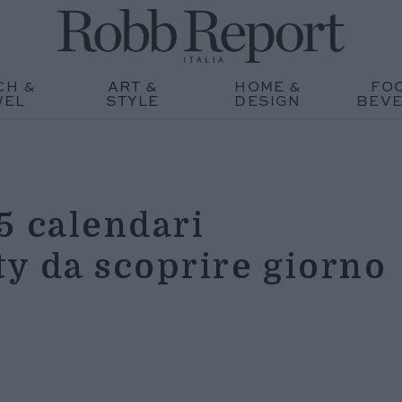
CH &
ART &
HOME &
FO
WEL
STYLE
DESIGN
BEV
 5 calendari
ty da scoprire giorno