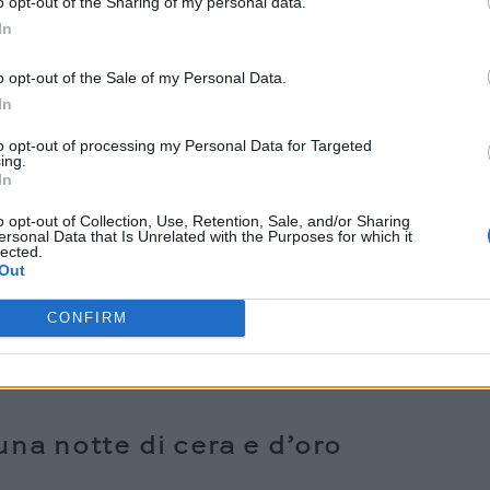
o opt-out of the Sharing of my personal data.
In
o opt-out of the Sale of my Personal Data.
In
to opt-out of processing my Personal Data for Targeted
Parma
è un tributo alla tradizione e al design. L’architetto
ing.
In
ativi alpini in chiave contemporanea, ispirandosi
urezza. Il risultato è una cappelliera-gioiello che
o opt-out of Collection, Use, Retention, Sale, and/or Sharing
ersonal Data that Is Unrelated with the Purposes for which it
 maison. Dietro le 25 finestrelle dorate si celano icone
lected.
Out
ignatures of the Sun, insieme a creazioni per la casa.
initure dorate, trasmette l’idea di un artigianato che
CONFIRM
 che celebra l’arte di vivere italiana in tutta la sua
na notte di cera e d’oro