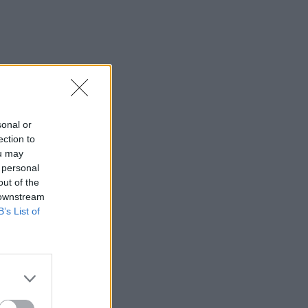
sonal or
ection to
ou may
 personal
out of the
 downstream
B’s List of