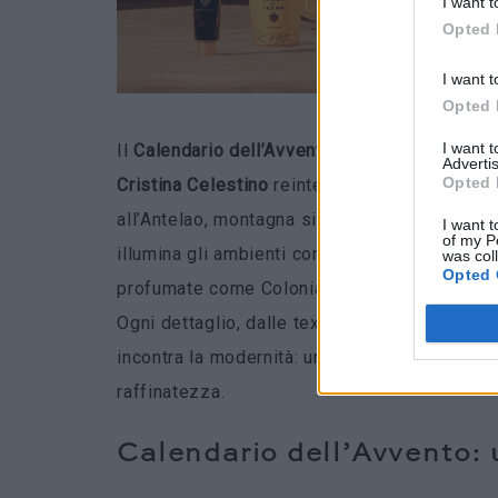
I want t
Opted 
I want t
Opted 
I want 
Il
Calendario dell’Avvento 2025
di
Acqua di 
Advertis
Opted 
Cristina Celestino
reinterpreta i motivi decor
all’Antelao, montagna simbolo di eleganza e p
I want t
of my P
illumina gli ambienti con i colori solari della
was col
Opted 
profumate come Colonia, Blu Mediterraneo e S
Ogni dettaglio, dalle texture martellate alle f
incontra la modernità: un oggetto da collezione
raffinatezza.
Calendario dell’Avvento: u