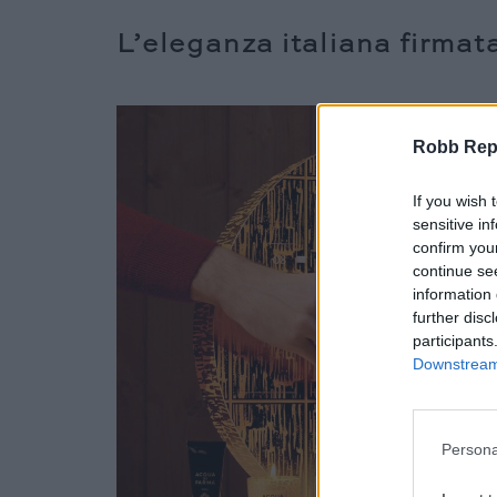
L’eleganza italiana firmat
Robb Repor
If you wish 
sensitive in
confirm you
continue se
information 
further disc
participants
Downstream 
Persona