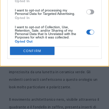
Opted In
I want to opt-out of processing my
Personal Data for Targeted Advertising.
Opted In
I want to opt-out of Collection, Use,
Retention, Sale, and/or Sharing of my
Personal Data that Is Unrelated with the
Purposes for which it was collected.
Opted Out
L’ultimo modello tra le novità di
Audemars Piguet
è la
CONFIRM
versione del
Royal Oak Concept Flying Tourbillon
GMT
, che presenta una cassa da 44 mm in titanio
impreziosita da una lunetta in ceramica verde. Gli
evidenti contrasti conferiscono a questo orologio un
look molto particolare e polarizzante.
Il movimento architettonico nero, visibile attraverso il
quadrante e il fondello in zaffiro, presenta inserti di