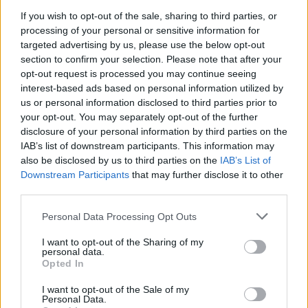
compare su diversi modelli. Così come per il suo
If you wish to opt-out of the sale, sharing to third parties, or
processing of your personal or sensitive information for
predecessore, presentato nel 2021, anche in questo
targeted advertising by us, please use the below opt-out
nuovo segnatempo la produzione è stata limitata a 50
section to confirm your selection. Please note that after your
opt-out request is processed you may continue seeing
pezzi.
interest-based ads based on personal information utilized by
us or personal information disclosed to third parties prior to
your opt-out. You may separately opt-out of the further
disclosure of your personal information by third parties on the
IAB’s list of downstream participants. This information may
Royal Oak Concept Flying
also be disclosed by us to third parties on the
IAB’s List of
Tourbillon GMT
Downstream Participants
that may further disclose it to other
third parties.
Personal Data Processing Opt Outs
I want to opt-out of the Sharing of my
personal data.
Opted In
I want to opt-out of the Sale of my
Personal Data.