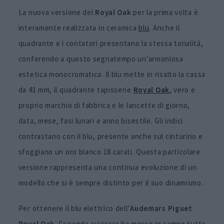
La nuova versione del
Royal Oak
per la prima volta è
interamente realizzata in ceramica
blu
. Anche il
quadrante e i contatori presentano la stessa tonalità,
conferendo a questo segnatempo un’armoniosa
estetica monocromatica. Il blu mette in risalto la cassa
da 41 mm, il quadrante tapisserie
Royal Oak
, vero e
proprio marchio di fabbrica e le lancette di giorno,
data, mese, fasi lunari e anno bisestile. Gli indici
contrastano con il blu, presente anche sul cinturino e
sfoggiano un oro bianco 18 carati. Questa particolare
versione rappresenta una continua evoluzione di un
modello che si è sempre distinto per il suo dinamismo.
Per ottenere il blu elettrico dell’
Audemars Piguet
Royal Oak
, l’azienda svizzera ha messo in campo tutta