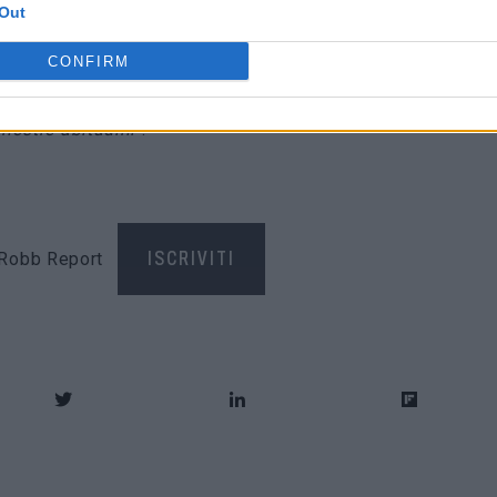
Out
’ambiente stesso cambia le sue mostre e le attrazioni.
ella Dubai Future Foundation –
Il museo riunisce
CONFIRM
co di prova di idee che definiscono il mondo del futuro e
nostre abitudini
“.
di Robb Report
ISCRIVITI