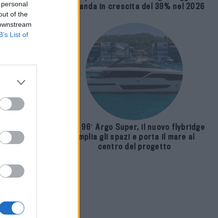
 personal
domanda in crescita del 39% nel 2026
out of the
 downstream
B’s List of
Riva 96′ Argo Super, il nuovo flybridge
amplia gli spazi e porta il mare al
centro del progetto