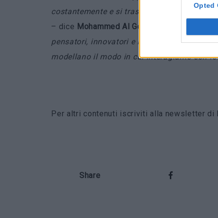
Opted 
costantemente e si trasforma, man mano chel
– dice
Mohammed Al Gergaw
i, presidente d
pensatori, innovatori e il pubblico in un ban
modellano il modo in cui interagiamo con le 
Per altri contenuti iscriviti alla newsletter 
Share