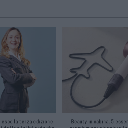
 esce la terza edizione
Beauty in cabina, 5 essen
di Raffaella Dallarda che
premium per viaggiare le