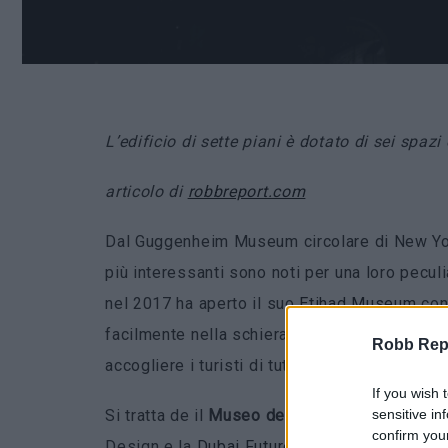
L’edificio di sette piani è dotato di sei spaz
articolo di
robbreport.com
Dal Guggenheim Museum circolare di New York
più interessanti sono noti per una loro peculi
nel 2017 ha aperto il suo
Etihad Museum
con 
facilmente nella schiera degli spazi artistici
Robb Repor
accogliere i turisti di tutto il mondo.
If you wish 
sensitive in
Si tratta de il
Museo del Futuro
‘, edificio nat
confirm you
Design e la
Dubai Future Foundation.
La strut