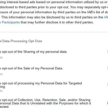
eing interest-based ads based on personal information utilized by us or
e alle Emirates Towers. Presenta 1.024 pannelli di acciaio
disclosed to third parties prior to your opt-out. You may separately opt-
losure of your personal information by third parties on the IAB’s list of
robot. L’interno accoglie sei spazi espositivi permanenti,
. This information may also be disclosed by us to third parties on the
IA
 caffè, una serie di store e un parcheggio. Il Museo è
Participants
that may further disclose it to other third parties.
consumo energetico, con un’architettura solare passiva
amento o il raffreddamento nel rispetto della sostenibilità.
l Data Processing Opt Outs
e scritte in arabo
sia all’esterno che all’interno della
o opt-out of the Sharing of my personal data.
o Mohammed bin Rashid Al Maktoum. “
Possiamo non vivere
In
stra creatività possono lasciare un’eredità che perdura
o opt-out of the Sale of my Personal Data.
 che possono immaginarlo, progettarlo e realizzarlo. Non
In
 lusso intellettuale. È il segreto dell’evoluzione e del
to opt-out of processing my Personal Data for Targeted
ing.
In
ll’uomo per le arti e la creazione, mentre l’area verde
o opt-out of Collection, Use, Retention, Sale, and/or Sharing
ersonal Data that Is Unrelated with the Purposes for which it
Museo del Futuro è un ‘museo vivente’, che si adatta
lected.