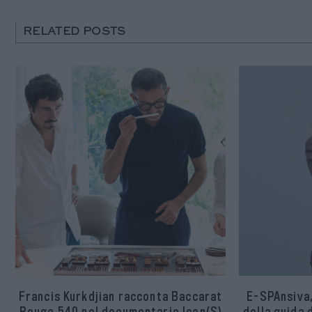
RELATED POSTS
Francis Kurkdjian racconta Baccarat
E-SPAnsiva,
Rouge 540 nel documentario Icon(S)
della guida 