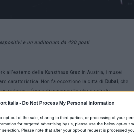
i espositivi e un auditorium da 420 posti
 all’esterno della Kunsthaus Graz in Austria, i musei
are caratteristica. Non fa eccezione la città di
Dubai
, che
un esterno a forma di manoscritto che è entrato
 insoliti. Ora, un nuovo spazio espositivo è pronto ad
t Italia -
Do Not Process My Personal Information
to opt-out of the sale, sharing to third parties, or processing of your per
formation for targeted advertising by us, please use the below opt-out s
o dalla collaborazione tra lo studio di architettura Killa
r selection. Please note that after your opt-out request is processed y
tura, sette piani per 77 metri di altezza, si trova nel