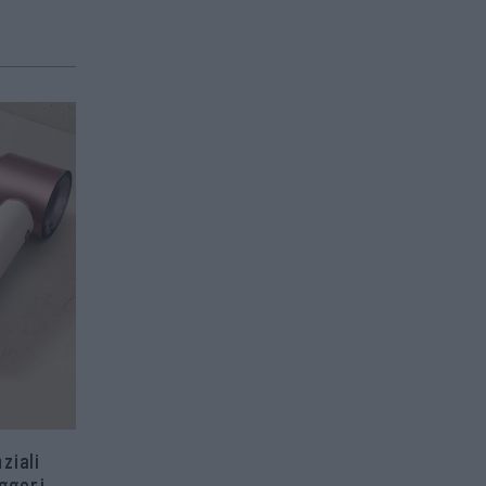
ziali
ggeri