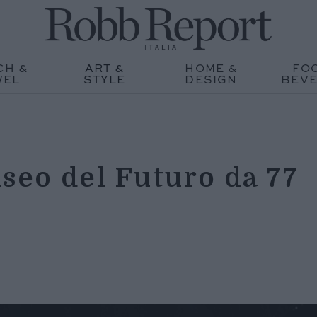
CH &
ART &
HOME &
FO
WEL
STYLE
DESIGN
BEV
seo del Futuro da 77