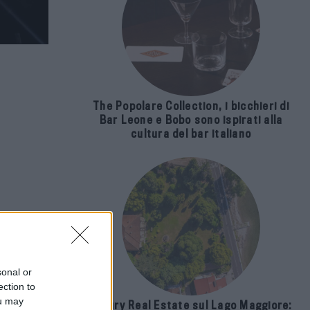
The Popolare Collection, i bicchieri di
Bar Leone e Bobo sono ispirati alla
cultura del bar italiano
sonal or
ection to
ou may
Luxury Real Estate sul Lago Maggiore: