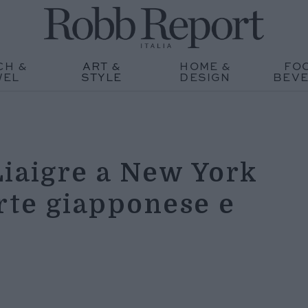
CH &
ART &
HOME &
FO
WEL
STYLE
DESIGN
BEV
Liaigre a New York
rte giapponese e