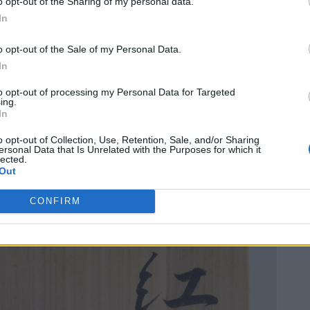
o opt-out of the Sharing of my personal data.
In
ohisa
o opt-out of the Sale of my Personal Data.
In
to opt-out of processing my Personal Data for Targeted
ing.
In
o opt-out of Collection, Use, Retention, Sale, and/or Sharing
ersonal Data that Is Unrelated with the Purposes for which it
lected.
Out
CONFIRM