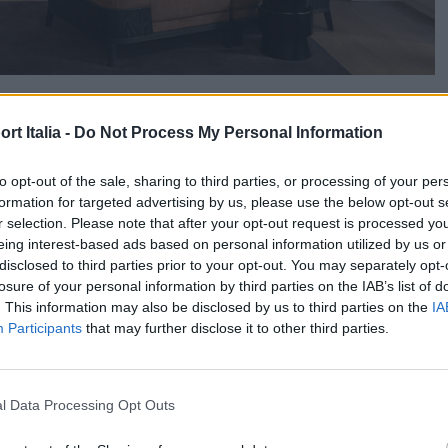
iale interno di
Liaigre
,
Arts of Japan
nasce insieme a
t Italia -
Do Not Process My Personal Information
 un confronto tra opere giapponesi e mobili del marchio
to opt-out of the sale, sharing to third parties, or processing of your per
a, bambù, lacca e carta, evidenziando la continuità tra
formation for targeted advertising by us, please use the below opt-out s
poranea. Il percorso espositivo si sviluppa attraverso
r selection. Please note that after your opt-out request is processed y
eing interest-based ads based on personal information utilized by us or
presentata in rapporto alla luce, alla funzione e alla
disclosed to third parties prior to your opt-out. You may separately opt-
sta impostazione alla propria visione progettuale,
losure of your personal information by third parties on the IAB’s list of
. This information may also be disclosed by us to third parties on the
IA
 decorativi su misura e attenzione tattile dei materiali.
Participants
that may further disclose it to other third parties.
 centrale nell’identità della maison fondata nel 1985 da
icerca condivisa sul lavoro artigianale, sull’integrità dei
l Data Processing Opt Outs
storiche all’interno del linguaggio contemporaneo.