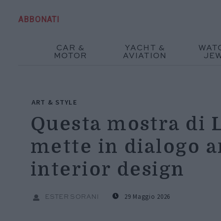
ABBONATI
CAR &
YACHT &
WAT
MOTOR
AVIATION
JE
ART & STYLE
Questa mostra di 
mette in dialogo a
interior design
29 Maggio 2026
ESTER SORANI