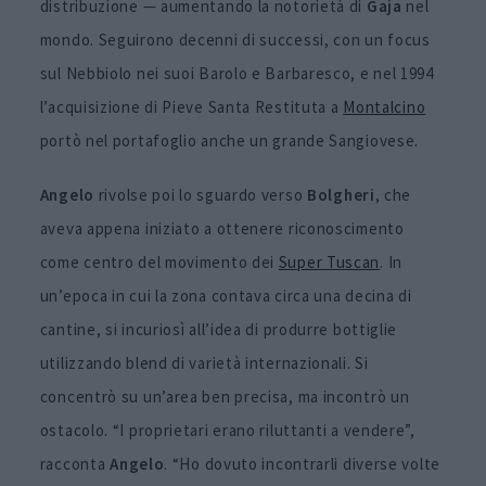
distribuzione — aumentando la notorietà di
Gaja
nel
mondo. Seguirono decenni di successi, con un focus
sul Nebbiolo nei suoi Barolo e Barbaresco, e nel 1994
l’acquisizione di Pieve Santa Restituta a
Montalcino
portò nel portafoglio anche un grande Sangiovese.
Angelo
rivolse poi lo sguardo verso
Bolgheri
, che
aveva appena iniziato a ottenere riconoscimento
come centro del movimento dei
Super Tuscan
. In
un’epoca in cui la zona contava circa una decina di
cantine, si incuriosì all’idea di produrre bottiglie
utilizzando blend di varietà internazionali. Si
concentrò su un’area ben precisa, ma incontrò un
ostacolo. “I proprietari erano riluttanti a vendere”,
racconta
Angelo
. “Ho dovuto incontrarli diverse volte