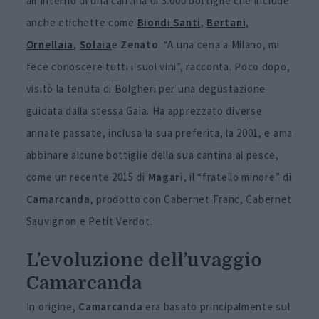
all’interno di una cantina di 3.000 bottiglie che include
anche etichette come
Biondi Santi
,
Bertani
,
Ornellaia
,
Solaia
e
Zenato
. “A una cena a Milano, mi
fece conoscere tutti i suoi vini”, racconta. Poco dopo,
visitò la tenuta di Bolgheri per una degustazione
guidata dalla stessa Gaia. Ha apprezzato diverse
annate passate, inclusa la sua preferita, la 2001, e ama
abbinare alcune bottiglie della sua cantina al pesce,
come un recente 2015 di
Magari
, il “fratello minore” di
Camarcanda
, prodotto con Cabernet Franc, Cabernet
Sauvignon e Petit Verdot.
L’evoluzione dell’uvaggio
Camarcanda
In origine,
Camarcanda
era basato principalmente sul