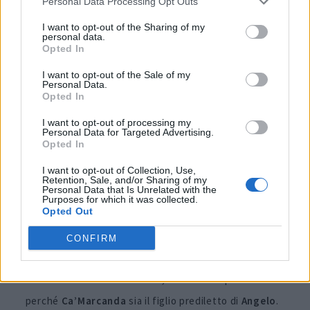
Personal Data Processing Opt Outs
2022
I want to opt-out of the Sharing of my
personal data.
Ca’Marcanda 2022 Camarcanda Bolgheri DOP
è un
Opted In
assemblaggio di 80% Cabernet Sauvignon e 20%
I want to opt-out of the Sale of my
Personal Data.
Cabernet Franc, affinato in barrique per 18 mesi e
Opted In
successivamente assemblato e affinato per ulteriori
I want to opt-out of processing my
sei mesi in cemento prima dell’imbottigliamento. Il
Personal Data for Targeted Advertising.
Opted In
naso presenta eleganti sentori di lampone, legno di
I want to opt-out of Collection, Use,
cedro e lavanda, preparando il palato a note di ciliegia
Retention, Sale, and/or Sharing of my
Personal Data that Is Unrelated with the
estiva matura, timo secco e un accenno di eucalipto,
Purposes for which it was collected.
Opted Out
avvolti in tannini setosi. Di struttura impeccabile,
offre una pienezza armoniosa e un’acidità
CONFIRM
rinfrescante che sfuma in un finale leggermente
salmastro. Con un solo sorso, è facile comprendere
perché
Ca’Marcanda
sia il figlio prediletto di
Angelo
.