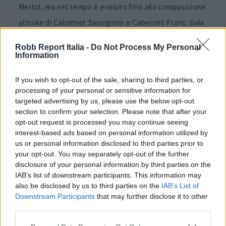
Merlot, ma nel tempo è evoluto fino alla composizione
attuale di Cabernet Sauvignon e Cabernet Franc. Gaia
spiega che le vigne di Merlot piantate quasi trent’anni
Robb Report Italia -
Do Not Process My Personal
fa non offrono più la costanza necessaria per
Information
realizzare il vino di punta. “Il Merlot è una varietà
If you wish to opt-out of the sale, sharing to third parties, or
molto difficile da portare a piena maturazione
processing of your personal or sensitive information for
mantenendo grazia e bevibilità senza un contenuto
targeted advertising by us, please use the below opt-out
section to confirm your selection. Please note that after your
alcolico eccessivo”, afferma. “Ci è voluto tempo per
opt-out request is processed you may continue seeing
comprendere come creare la nostra interpretazione di
interest-based ads based on personal information utilized by
us or personal information disclosed to third parties prior to
Cabernet Sauvignon e Cabernet Franc, e come farlo
your opt-out. You may separately opt-out of the further
comprendendo e rispettando pienamente l’identità di
disclosure of your personal information by third parties on the
IAB’s list of downstream participants. This information may
Bolgheri”.
also be disclosed by us to third parties on the
IAB’s List of
Downstream Participants
that may further disclose it to other
Il profilo sensoriale di
third parties.
Ca’Marcanda Camarcanda