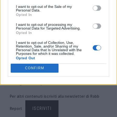
I want to opt-out of the Sale of my
Personal Data.
Il
Chronomaster Revival A384 Tropical
viene
Opted In
proposto con cassa in acciaio inossidabile da 37
I want to opt-out of processing my
Personal Data for Targeted Advertising.
millimetri, quadrante tropicale laccato bianco con
Opted In
contatori marroni e bracciale “effetto scala” Gay
I want to opt-out of Collection, Use,
Frères in acciaio. Il prezzo indicato da
Zenith
è di
Retention, Sale, and/or Sharing of my
Personal Data that Is Unrelated with the
Purposes for which it was collected.
10.000 euro. L’orologio è disponibile presso le
Opted Out
boutique fisiche e online della Maison e attraverso la
CONFIRM
rete dei rivenditori autorizzati nel mondo.
Immagini courtesy
Zenith
Per altri contenuti iscriviti alla newsletter di Robb
Report
ISCRIVITI