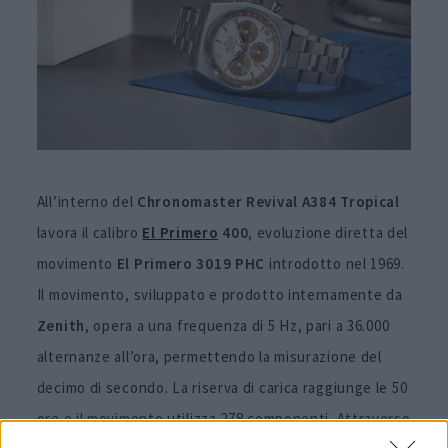
All’interno del
Chronomaster Revival A384 Tropical
lavora il calibro
El Primero
400
, evoluzione diretta del
movimento
El Primero 3019 PHC
introdotto nel 1969.
Il movimento, sviluppato e prodotto internamente da
Zenith
, opera a una frequenza di 5 Hz, pari a 36.000
alternanze all’ora, permettendo la misurazione del
decimo di secondo. La riserva di carica raggiunge le 50
ore e il movimento utilizza 278 componenti. Attraverso