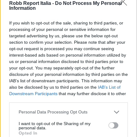
il fondello in vetro
zaffiro
è possibile osservare il
Robb Report Italia -
Do Not Process My Personal
Information
rotore scheletrato a forma di stella a cinque punte,
simbolo storico della Maison.
If you wish to opt-out of the sale, sharing to third parties, or
processing of your personal or sensitive information for
Chronomaster Revival A384
targeted advertising by us, please use the below opt-out
section to confirm your selection. Please note that after your
Tropical, disponibilità e
opt-out request is processed you may continue seeing
dettagli
interest-based ads based on personal information utilized by
us or personal information disclosed to third parties prior to
your opt-out. You may separately opt-out of the further
disclosure of your personal information by third parties on the
IAB’s list of downstream participants. This information may
also be disclosed by us to third parties on the
IAB’s List of
Downstream Participants
that may further disclose it to other
third parties.
Personal Data Processing Opt Outs
I want to opt-out of the Sharing of my
personal data.
Opted In