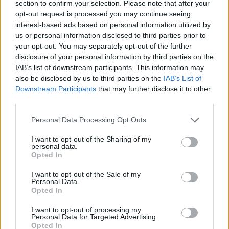
section to confirm your selection. Please note that after your
opt-out request is processed you may continue seeing
interest-based ads based on personal information utilized by
us or personal information disclosed to third parties prior to
La campagna dedicata alla
Ferrari Dino Bag
sviluppa
your opt-out. You may separately opt-out of the further
disclosure of your personal information by third parties on the
un linguaggio coerente con l’universo
Ferrari
. Il
IAB’s list of downstream participants. This information may
progetto evita sovrastrutture narrative e si
also be disclosed by us to third parties on the
IAB’s List of
Downstream Participants
that may further disclose it to other
concentra su una costruzione visiva essenziale, dove
third parties.
ogni elemento contribuisce alla definizione
Personal Data Processing Opt Outs
dell’insieme.
Dina Asher-Smith
interpreta questo
I want to opt-out of the Sharing of my
sistema con rigore, traducendo in immagine una
personal data.
Opted In
visione che mette in relazione forma, materia e
presenza.
I want to opt-out of the Sale of my
Personal Data.
Opted In
I want to opt-out of processing my
Personal Data for Targeted Advertising.
Opted In