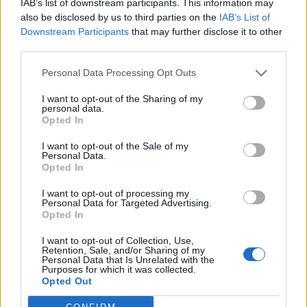
IAB’s list of downstream participants. This information may
also be disclosed by us to third parties on the
IAB’s List of
Downstream Participants
that may further disclose it to other
third parties.
Orecchini della
Blue Book 2025 Collection
di
Tiffany
Personal Data Processing Opt Outs
& Co.
, in platino e oro giallo 18 carati con opali crystal,
I want to opt-out of the Sharing of my
personal data.
diamanti e zaffiri.
Opted In
I want to opt-out of the Sale of my
Articolo tratto dal
numero invernale
di Robb Report
Personal Data.
Opted In
Italia
I want to opt-out of processing my
Per altri contenuti iscriviti alla newsletter di Robb
Personal Data for Targeted Advertising.
Opted In
Report
ISCRIVITI
I want to opt-out of Collection, Use,
Retention, Sale, and/or Sharing of my
Personal Data that Is Unrelated with the
Purposes for which it was collected.
Opted Out
Share