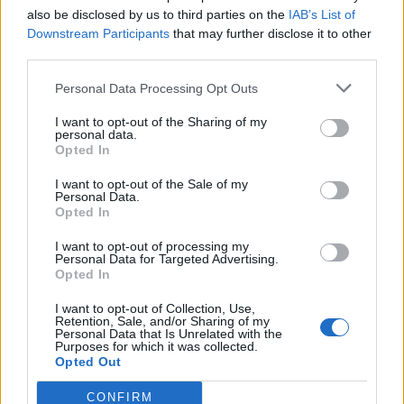
centrale, insieme alle date 1971-2021: un riferimento
also be disclosed by us to third parties on the
IAB’s List of
Downstream Participants
that may further disclose it to other
alla prima e all’annata attuale di Tignanello, a distanza
third parties.
di 50 anni della presentazione sul mercato di questo
Personal Data Processing Opt Outs
vino.
I want to opt-out of the Sharing of my
personal data.
Opted In
I want to opt-out of the Sale of my
Foto courtesy
Maserati
Personal Data.
Opted In
Per altri contenuti iscriviti alla newsletter di Robb
I want to opt-out of processing my
Personal Data for Targeted Advertising.
Opted In
Report
ISCRIVITI
I want to opt-out of Collection, Use,
Retention, Sale, and/or Sharing of my
Personal Data that Is Unrelated with the
Purposes for which it was collected.
Share
Opted Out
CONFIRM