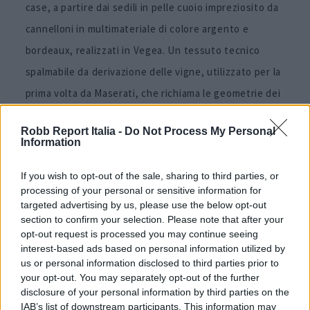
case, a partire dai sedili in pelle cuoio impreziosito da
cannelloni in multimateriale di colore argento e
bordeaux, realizzati in Vegea. Un tessuto tecnico
spalmabile da derivazione delle vigne, utilizzato per la
prima volta da Maserati, che richiama le geometrie dei
filari della collina di Tignanello. Sui pannelli,
Robb Report Italia -
Do Not Process My Personal
impreziositi dalla radica scura con laseratura per
Information
ricordare l’impressione a fuoco sulle botti di rovere, si
If you wish to opt-out of the sale, sharing to third parties, or
possono leggere alcuni dettagli sulla nascita di
processing of your personal or sensitive information for
Tignanello, mentre sul poggiatesta, un elegante
targeted advertising by us, please use the below opt-out
section to confirm your selection. Please note that after your
ricamo unisce il Tridente di Maserati con uno dei tratti
opt-out request is processed you may continue seeing
distintivi del vino rosso, il sole, che da sempre spicca
interest-based ads based on personal information utilized by
us or personal information disclosed to third parties prior to
sull’etichetta della bottiglia.
your opt-out. You may separately opt-out of the further
disclosure of your personal information by third parties on the
Lo stesso simbolo si ritrova laserato sul tunnel
IAB’s list of downstream participants. This information may