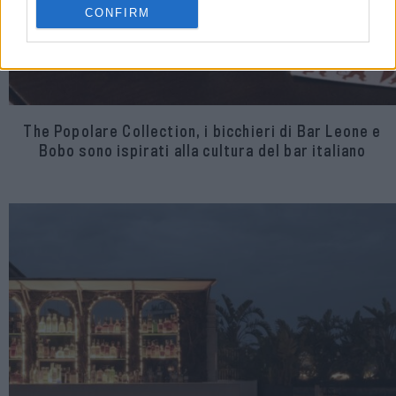
CONFIRM
The Popolare Collection, i bicchieri di Bar Leone e
Bobo sono ispirati alla cultura del bar italiano