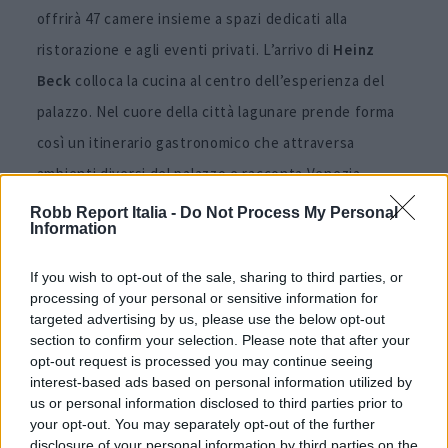
offrirà 47 camere insieme a spazi dedicati alla
ristorazione e agli eventi privati. L’arrivo di
Heinz
Beck
colloca la cucina al centro dell’esperienza del
palazzo. Nel cuore della città lagunare prende forma
così un itinerario gastronomico che attraversa
ambienti diversi del palazzo e racconta Venezia
attraverso ingredienti, spazi e rituali dell’ospitalità.
Robb Report Italia -
Do Not Process My Personal
Information
Immagini courtesy
Orient Express Venezia
If you wish to opt-out of the sale, sharing to third parties, or
processing of your personal or sensitive information for
Per altri contenuti iscriviti alla newsletter di Robb
targeted advertising by us, please use the below opt-out
section to confirm your selection. Please note that after your
Report
ISCRIVITI
opt-out request is processed you may continue seeing
interest-based ads based on personal information utilized by
us or personal information disclosed to third parties prior to
your opt-out. You may separately opt-out of the further
Share
disclosure of your personal information by third parties on the