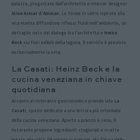
palazzo, progettata dall’architetto e interior designer
Aline Asmar d’Amman
. Le forme in vetro ispirate alla
vita marina diffondono riflessi fluidi nell’ambiente, un
dettaglio nato dal dialogo tra l’architetta e
Heinz
Beck
sui fiori edibili della laguna. Il servizio è previsto
esclusivamente la sera.
La Casati: Heinz Beck e la
cucina veneziana in chiave
quotidiana
Accanto al ristorante gastronomico prende vita
La
Casati
, spazio dedicato a una lettura più informale
della cucina veneziana. Aperto a pranzo e cena, il
ristorante propone ingredienti stagionali e ricette
legate alla città. Gli interni si ispirano alla figura della