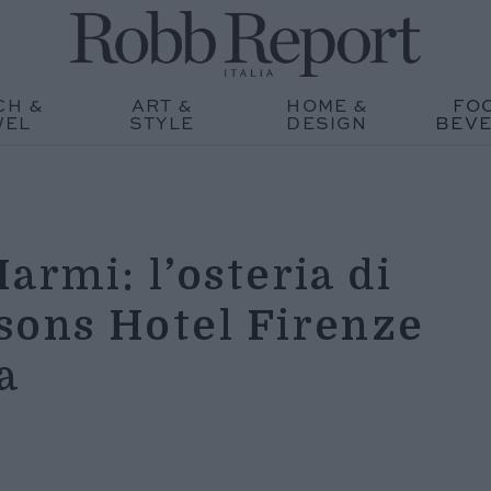
CH &
ART &
HOME &
FO
WEL
STYLE
DESIGN
BEV
armi: l’osteria di
sons Hotel Firenze
a