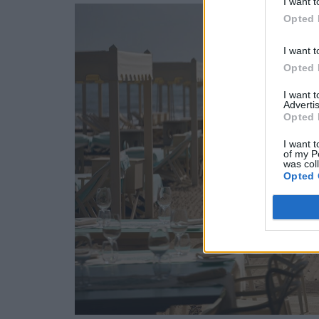
I want t
Opted 
I want t
Opted 
I want 
Advertis
Opted 
I want t
of my P
was col
Opted 