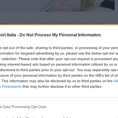
nde
rappresenta un indirizzo dedicato alla cucina di
Nero, il ristorante propone un’interpretazione
t Italia -
Do Not Process My Personal Information
i ispirati alla cucina costiera e una proposta costruita
to opt-out of the sale, sharing to third parties, or processing of your per
del locale ruota intorno alla condivisione e alla
formation for targeted advertising by us, please use the below opt-out s
di, piatti da portare al centro della tavola e
r selection. Please note that after your opt-out request is processed y
eing interest-based ads based on personal information utilized by us or
o il filo conduttore di un’esperienza che richiama il
disclosed to third parties prior to your opt-out. You may separately opt-
el centro storico di Firenze. La stessa filosofia
losure of your personal information by third parties on the IAB’s list of
. This information may also be disclosed by us to third parties on the
IA
nza a Forte dei Marmi, dove il contesto naturale offrirà
Participants
that may further disclose it to other third parties.
naria del progetto gastronomico.
osteria Onde ad Alpemare
l Data Processing Opt Outs