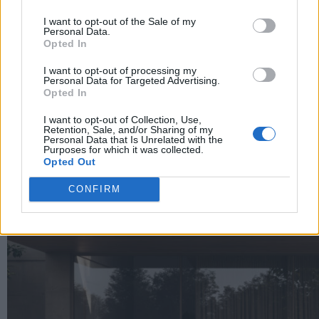
I want to opt-out of the Sale of my
Personal Data.
Opted In
I want to opt-out of processing my
Personal Data for Targeted Advertising.
Opted In
I want to opt-out of Collection, Use,
Retention, Sale, and/or Sharing of my
Personal Data that Is Unrelated with the
Purposes for which it was collected.
Luxury Real Estate sul Lago Maggiore: domanda in
Opted Out
crescita del 39% nel 2026
CONFIRM