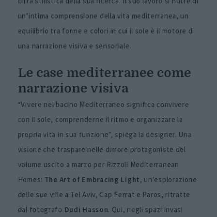
cifra stilistica della sua ricerca. Il suo lavoro si nutre di
un’intima comprensione della vita mediterranea, un
equilibrio tra forme e colori in cui il sole è il motore di
una narrazione visiva e sensoriale.
Le case mediterranee come
narrazione visiva
“Vivere nel bacino Mediterraneo significa convivere
con il sole, comprenderne il ritmo e organizzare la
propria vita in sua funzione”, spiega la designer. Una
visione che traspare nelle dimore protagoniste del
volume uscito a marzo per Rizzoli Mediterranean
Homes:
The Art of Embracing Light
, un’esplorazione
delle sue ville a Tel Aviv, Cap Ferrat e Paros, ritratte
dal fotografo
Dudi Hasson
. Qui, negli spazi invasi