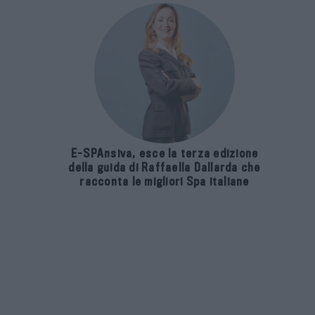
E-SPAnsiva, esce la terza edizione
della guida di Raffaella Dallarda che
racconta le migliori Spa italiane