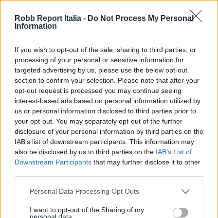
motivo Black Sheep
Robb Report Italia -
Do Not Process My Personal
Information
If you wish to opt-out of the sale, sharing to third parties, or
processing of your personal or sensitive information for
targeted advertising by us, please use the below opt-out
section to confirm your selection. Please note that after your
opt-out request is processed you may continue seeing
interest-based ads based on personal information utilized by
us or personal information disclosed to third parties prior to
your opt-out. You may separately opt-out of the further
disclosure of your personal information by third parties on the
IAB’s list of downstream participants. This information may
also be disclosed by us to third parties on the
IAB’s List of
Downstream Participants
that may further disclose it to other
Dalla sua fondazione nel 2013 per iniziativa di
Andy
third parties.
Spade
,
Sleepy Jones
ha promosso il ritorno del
Personal Data Processing Opt Outs
pigiama classico con un tocco ironico. Pochi modelli
I want to opt-out of the Sharing of my
incarnano questa filosofia quanto questi pigiami in
personal data.