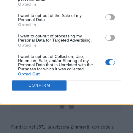
Opted In
cotone ricamati con minuscole pecore nere. 194 euro
I want to opt-out of the Sale of my
Personal Data.
Pigiama lungo Zimmerli
Opted In
Cozy in flanella
I want to opt-out of processing my
Personal Data for Targeted Advertising.
Opted In
I want to opt-out of Collection, Use,
Retention, Sale, and/or Sharing of my
Personal Data that Is Unrelated with the
Purposes for which it was collected.
Opted Out
CONFIRM
Fondata nel 1871, la svizzera
Zimmerli
, con sede a