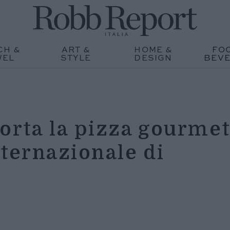
CH &
ART &
HOME &
FO
WEL
STYLE
DESIGN
BEV
orta la pizza gourme
nternazionale di