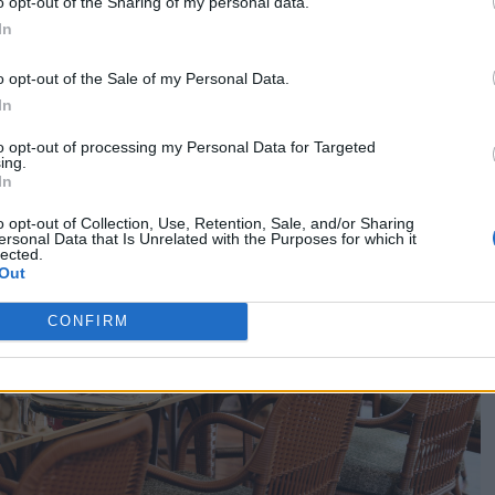
lla terrazza del quinto piano
o opt-out of the Sharing of my personal data.
In
o opt-out of the Sale of my Personal Data.
In
to opt-out of processing my Personal Data for Targeted
ing.
In
o opt-out of Collection, Use, Retention, Sale, and/or Sharing
ersonal Data that Is Unrelated with the Purposes for which it
lected.
Out
CONFIRM