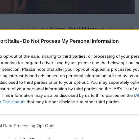
orma nel Gazebo del
Bvlgari Hotel Milano
, all’interno del
za elementi della collezione outdoor del brand, tra cui il
t Italia -
Do Not Process My Personal Information
ogettato da
Mario Bonacina
e
Renzo Mongiardino
nel
to opt-out of the sale, sharing to third parties, or processing of your per
mata da
Mario
Bonacina
nel 1980. Al centro dello spazio
formation for targeted advertising by us, please use the below opt-out s
rivestimento in midollino tinto all’anilina nella finitura
r selection. Please note that after your opt-out request is processed y
eing interest-based ads based on personal information utilized by us or
disclosed to third parties prior to your opt-out. You may separately opt-
losure of your personal information by third parties on the IAB’s list of
ente con il contesto dell’hotel: materiali naturali,
. This information may also be disclosed by us to third parties on the
IA
Participants
that may further disclose it to other third parties.
inserita nel verde del giardino.
Bvlgari
descrive questa
à, qualità dei materiali e attenzione al dettaglio applicati
l Data Processing Opt Outs