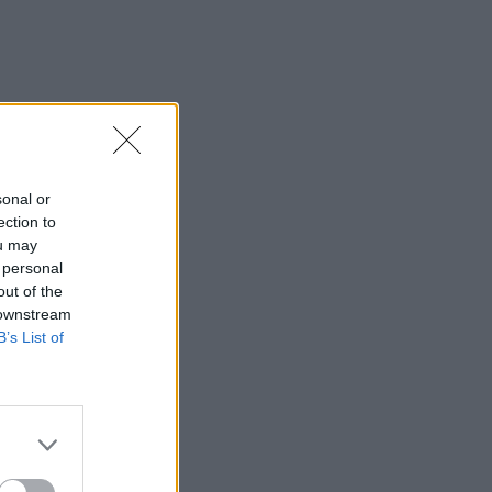
sonal or
ection to
ou may
 personal
out of the
 downstream
B’s List of