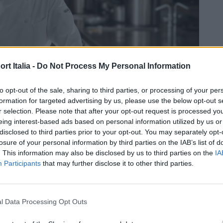
t Italia -
Do Not Process My Personal Information
to opt-out of the sale, sharing to third parties, or processing of your per
formation for targeted advertising by us, please use the below opt-out s
r selection. Please note that after your opt-out request is processed y
eing interest-based ads based on personal information utilized by us or
disclosed to third parties prior to your opt-out. You may separately opt-
ppe Stanzione
losure of your personal information by third parties on the IAB’s list of
. This information may also be disclosed by us to third parties on the
IA
Participants
that may further disclose it to other third parties.
erina
di Amalfi esalta la ricchezza degli ingredienti del
l Data Processing Opt Outs
diterranea. I menu degustazione studiati da Stanzione e
 di piatti vegetariani o vegani, per incontrare il gusto di