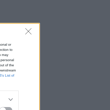
sonal or
ection to
ou may
 personal
out of the
 downstream
B’s List of