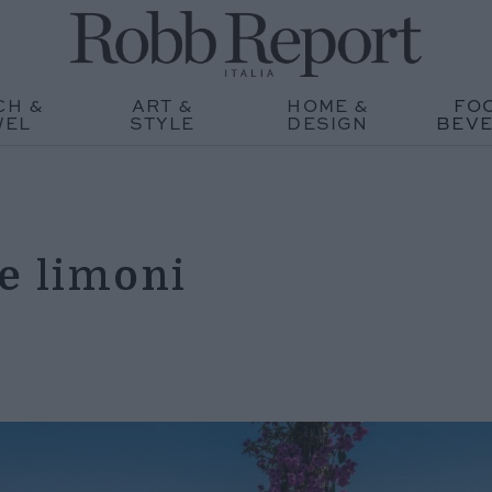
CH &
ART &
HOME &
FO
WEL
STYLE
DESIGN
BEV
 e limoni