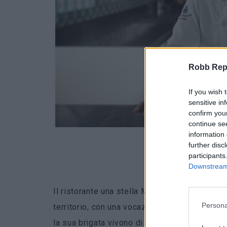
Robb Repor
If you wish 
sensitive in
confirm you
continue se
information 
Giuse
further disc
participants
Downstream 
Il ristorante una stella Michelin del
Santa Cat
Persona
territorio, con una vocazione prettamente me
la sua brigata vivono di suggestioni classiche,