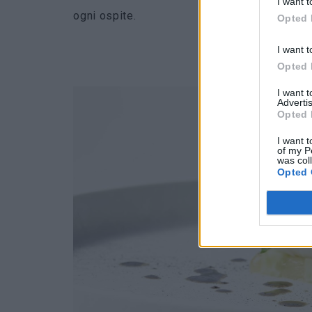
I want t
ogni ospite.
Opted 
I want t
Opted 
I want 
Advertis
Opted 
I want t
of my P
was col
Opted 