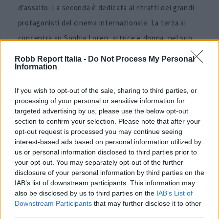
d’assalto. La seconda è dedicata ai ritratti dei grandi
protagonisti del cinema internazionale. La terza si
concentra su Sophia Loren, attrice e donna, nel suo
rapporto speciale con l’obiettivo di
Tazio Secchiaroli
.
Robb Report Italia -
Do Not Process My Personal
Information
Ne emerge il profilo di un autore che ha saputo
emanciparsi dai modelli neorealisti, creando un
If you wish to opt-out of the sale, sharing to third parties, or
linguaggio visivo nuovo, sospeso tra documentazione
processing of your personal or sensitive information for
targeted advertising by us, please use the below opt-out
e immaginazione.
section to confirm your selection. Please note that after your
opt-out request is processed you may continue seeing
Informazioni sulla visita
interest-based ads based on personal information utilized by
us or personal information disclosed to third parties prior to
La mostra inaugura giovedì 9 ottobre alle 18.30 e
your opt-out. You may separately opt-out of the further
resterà aperta fino al 13 dicembre 2025. Il pubblico
disclosure of your personal information by third parties on the
IAB’s list of downstream participants. This information may
potrà visitarla dal martedì al sabato, dalle 15 alle 19,
also be disclosed by us to third parties on the
IAB’s List of
presso la sede di via Luigi Settembrini 17 a Milano.
Downstream Participants
that may further disclose it to other
third parties.