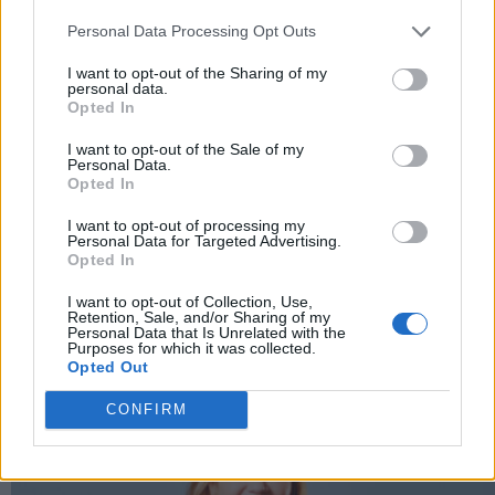
Immagini courtesy David Secchiaroli/Courtesy
Glenda
Personal Data Processing Opt Outs
Cinquegrana Art Consulting
I want to opt-out of the Sharing of my
personal data.
Opted In
Per altri contenuti iscriviti alla newsletter di Robb
I want to opt-out of the Sale of my
Report
ISCRIVITI
Personal Data.
Opted In
I want to opt-out of processing my
Personal Data for Targeted Advertising.
Opted In
Share
I want to opt-out of Collection, Use,
Retention, Sale, and/or Sharing of my
Personal Data that Is Unrelated with the
Purposes for which it was collected.
Opted Out
RELATED POSTS
CONFIRM