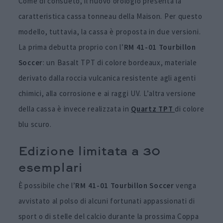
Come di consueto, il nuovo orologio presenta la
caratteristica cassa tonneau della Maison. Per questo
modello, tuttavia, la cassa è proposta in due versioni.
La prima debutta proprio con l’
RM 41-01 Tourbillon
Soccer
: un Basalt TPT di colore bordeaux, materiale
derivato dalla roccia vulcanica resistente agli agenti
chimici, alla corrosione e ai raggi UV. L’altra versione
della cassa è invece realizzata in
Quartz TPT
di colore
blu scuro.
Edizione limitata a 30
esemplari
È possibile che l’
RM 41-01 Tourbillon Soccer
venga
avvistato al polso di alcuni fortunati appassionati di
sport o di stelle del calcio durante la prossima Coppa