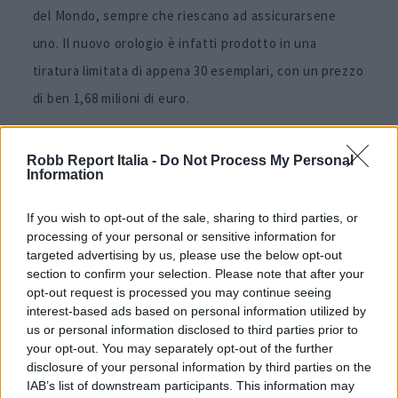
del Mondo, sempre che riescano ad assicurarsene
uno. Il nuovo orologio è infatti prodotto in una
tiratura limitata di appena 30 esemplari, con un prezzo
di ben 1,68 milioni di euro.
Articolo di
Robbreport.com
Robb Report Italia -
Do Not Process My Personal
Information
Immagini courtesy Richard Mille
If you wish to opt-out of the sale, sharing to third parties, or
Per altri contenuti iscriviti alla newsletter di Robb
processing of your personal or sensitive information for
targeted advertising by us, please use the below opt-out
Report
section to confirm your selection. Please note that after your
ISCRIVITI
opt-out request is processed you may continue seeing
interest-based ads based on personal information utilized by
us or personal information disclosed to third parties prior to
your opt-out. You may separately opt-out of the further
Share
disclosure of your personal information by third parties on the
IAB’s list of downstream participants. This information may