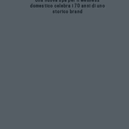
Una nuova spa per il wellness
domestico celebra i 70 anni di uno
storico brand