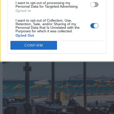
I want to opt-out of processing my
Personal Data for Targeted Advertising.
Opted In
Sira Kong porta la mixology di Drink Kong sul rooftop
del Patria Palace Lecce
I want to opt-out of Collection, Use,
Retention, Sale, and/or Sharing of my
Personal Data that Is Unrelated with the
Purposes for which it was collected.
Opted Out
CONFIRM