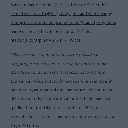
Aviation American Gin
su Twitter: “From the
skies to seas with @VirginVoyages and we’re happy
that @richardbranson pronounced @VancityReynolds
name correctly this time around.
.
https://t.co/J7pmMWaK4T” / Twitter
“
Mai, nei miei sogni più folli, avrei pensato di
raggiungere un successo tale da far entrare il mio
marchio in una nave così lussuosa. Solo Richard
Branson avrebbe potuto far accadere questa magia
“,
ha detto
Ryan Reynolds
nel momento dell’annuncio
della partnership. L’accordo annunciato si somma a
quello stipulato dalle due aziende nel 2018, che
prevede l’offerta del famoso gin a bordo dei jet della
Virgin Atlantic.