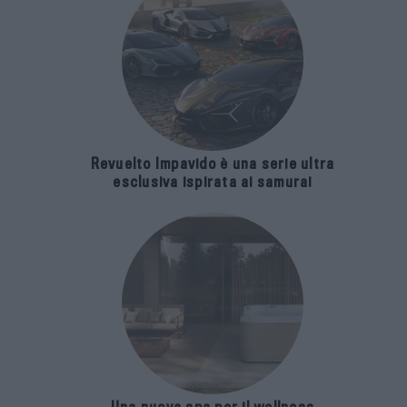
Revuelto Impavido è una serie ultra
esclusiva ispirata ai samurai