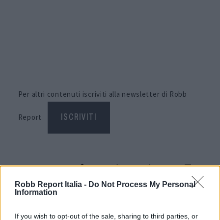
Per altri contenuti iscriviti alla newsletter di Robb
Report
ISCRIVITI
Share
Robb Report Italia -
Do Not Process My Personal
Information
If you wish to opt-out of the sale, sharing to third parties, or
RELATED POSTS