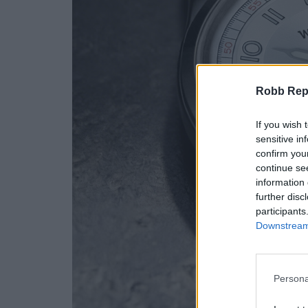
Robb Repor
If you wish 
sensitive in
confirm you
continue se
information 
further disc
participants
Downstream 
Persona