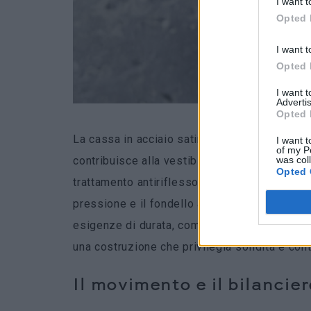
I want t
Opted 
I want t
Opted 
I want 
Advertis
Opted 
La cassa in acciaio satinato da 38 millimetri
I want t
of my P
was col
contribuisce alla vestibilità e favorisce una 
Opted 
trattamento antiriflesso protegge il quadrante
pressione e il fondello a vite assicurano un
esigenze di durata, comfort e versatilità. Il 
una costruzione che privilegia solidità e conti
Il movimento e il bilancier