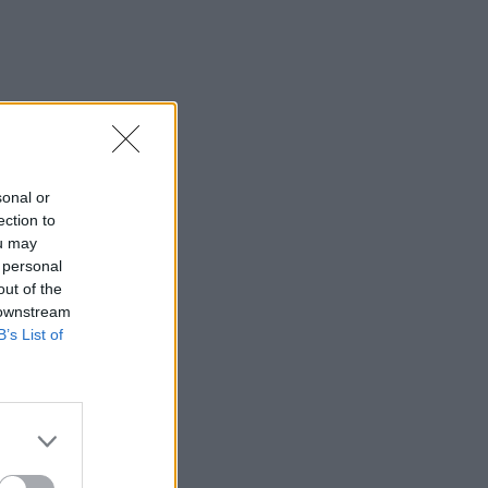
sonal or
ection to
ou may
 personal
out of the
 downstream
B’s List of