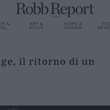
CH &
ART &
HOME &
FO
WEL
STYLE
DESIGN
BEV
ge, il ritorno di un