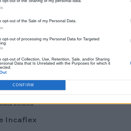
o opt-out of the Sharing of my personal data.
In
o opt-out of the Sale of my Personal Data.
In
to opt-out of processing my Personal Data for Targeted
ing.
In
 definisce una presenza compatta. Il profilo sottile
o opt-out of Collection, Use, Retention, Sale, and/or Sharing
ersonal Data that Is Unrelated with the Purposes for which it
lected.
resa equilibrata sul polso. Il vetro zaffiro bombato con
Out
 e ne migliora la leggibilità, mentre la corona a
CONFIRM
’impermeabilità fino a 10 ATM. Ogni elemento risponde a
risultato è un segnatempo adatto a contesti diversi, con
nuità stilistica.
e Incaflex