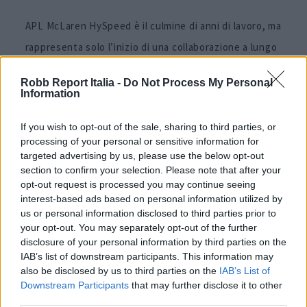
APL McLaren HySpeed è il culmine di anni di lavoro, ma
rappresenta solo l’inizio di una collaborazione a lungo
termine tra i due brand.
Robb Report Italia -
Do Not Process My Personal
Information
Disponibile in versione uomo e donna nei colori
White/McLaren Orange, White/Black/Ombre, Rose
If you wish to opt-out of the sale, sharing to third parties, or
processing of your personal or sensitive information for
Dust/Creme, Energy/Metallic Silver e McLaren Orange
targeted advertising by us, please use the below opt-out
è racchiusa in una scatola dal design speciale.
section to confirm your selection. Please note that after your
opt-out request is processed you may continue seeing
Contiene infatti il disegno della McLaren F1, una delle
interest-based ads based on personal information utilized by
supercar più incredibili mai realizzate.
us or personal information disclosed to third parties prior to
your opt-out. You may separately opt-out of the further
disclosure of your personal information by third parties on the
La limited edition è acquistabile sul sito di
APL
, nel
IAB’s list of downstream participants. This information may
Flagship store del brand a Los Angeles e in tutto il
also be disclosed by us to third parties on the
IAB’s List of
mondo, presso rivenditori selezionati.
Downstream Participants
that may further disclose it to other
third parties.