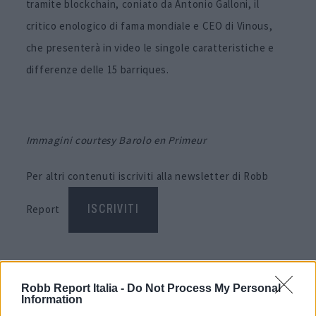
tramite blockchain, coniato da Antonio Galloni, il
critico enologico di fama mondiale e CEO di Vinous,
che presenterà in video le singole caratteristiche e
differenze delle 15 barriques.
Immagini courtesy Barolo en Primeur
Per altri contenuti iscriviti alla newsletter di Robb
Report
ISCRIVITI
Share
Robb Report Italia -
Do Not Process My Personal
Information