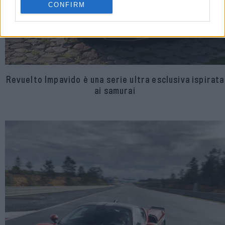
CONFIRM
Revuelto Impavido è una serie ultra esclusiva ispirata
ai samurai