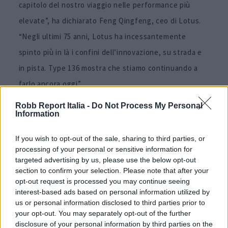
capitolo del nostro viaggio nelle performance più
elevate”, ha dichiarato Feng Qingfeng, ceo di Lotus.
“Negli ultimi 75 anni, Lotus ha incessantemente
spinto più in là i confini dell’innovazione, su strada e
in pista. Type 136 mostra che stiamo continuando a
farlo ancora oggi”.
Robb Report Italia -
Do Not Process My Personal
Information
Immagini
courtesy
Lotus
If you wish to opt-out of the sale, sharing to third parties, or
processing of your personal or sensitive information for
targeted advertising by us, please use the below opt-out
Per altri contenuti iscriviti alla newsletter di Robb
section to confirm your selection. Please note that after your
opt-out request is processed you may continue seeing
Report
ISCRIVITI
interest-based ads based on personal information utilized by
us or personal information disclosed to third parties prior to
your opt-out. You may separately opt-out of the further
disclosure of your personal information by third parties on the