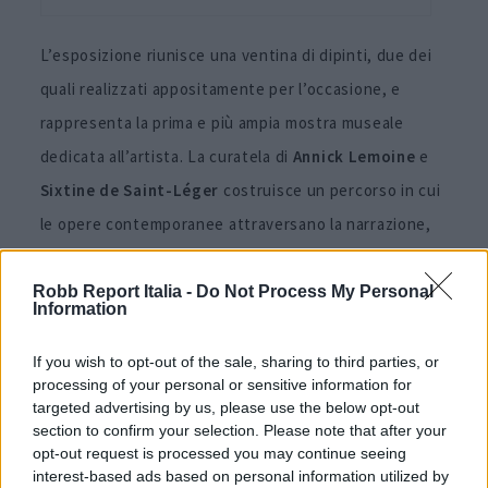
L’esposizione riunisce una ventina di dipinti, due dei
quali realizzati appositamente per l’occasione, e
rappresenta la prima e più ampia mostra museale
dedicata all’artista. La curatela di
Annick Lemoine
e
Sixtine de Saint-Léger
costruisce un percorso in cui
le opere contemporanee attraversano la narrazione,
suggerendo al visitatore un continuo esercizio di
confronto visivo.
Robb Report Italia -
Do Not Process My Personal
Information
Ne risulta un’esperienza che parla tanto della pittura
If you wish to opt-out of the sale, sharing to third parties, or
di
Hamdad
quanto del museo stesso.
Paname
diventa
processing of your personal or sensitive information for
targeted advertising by us, please use the below opt-out
infatti anche un modo per interrogare la capacità
section to confirm your selection. Please note that after your
delle istituzioni storiche di accogliere lo sguardo
opt-out request is processed you may continue seeing
interest-based ads based on personal information utilized by
contemporaneo senza neutralizzarlo. Le figure che