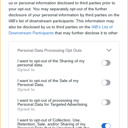
us or personal information disclosed to third parties prior to
popolano le tele — uomini e donne di oggi, di
your opt-out. You may separately opt-out of the further
disclosure of your personal information by third parties on the
provenienze diverse, assorti nei propri pensieri —
IAB’s list of downstream participants. This information may
finiscono per assumere il ruolo di allegorie discrete
also be disclosed by us to third parties on the
IAB’s List of
Downstream Participants
that may further disclose it to other
della vita urbana attuale, specchio di una città
third parties.
meticcia e condivisa.
Personal Data Processing Opt Outs
La pittura come
I want to opt-out of the Sharing of my
personal data.
osservazione lenta della
Opted In
città
I want to opt-out of the Sale of my
Personal Data.
Opted In
I want to opt-out of processing my
Personal Data for Targeted Advertising.
Opted In
I want to opt-out of Collection, Use,
Retention, Sale, and/or Sharing of my