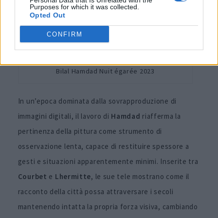
Personal Data that Is Unrelated with the
Purposes for which it was collected.
Opted Out
CONFIRM
Bilal Hamdad Nuit égarée 2023
In un’epoca dominata dalla sovrapproduzione di
immagini digitali, il lavoro di
Hamdad
riafferma la
pertinenza della pittura come strumento di
osservazione lenta, capace di restituire spessore a
gesti e situazioni apparentemente minimi. Inserite tra
Courbet
e
Lhermitte
, le sue tele mostrano come il
racconto della città possa attraversare i secoli
mantenendo intatta la propria forza visiva, cambiando