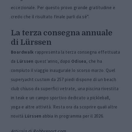
eccezionale. Per questo provo grande gratitudine e
credo che il risultato finale parli da sé”.
La terza consegna annuale
di Lürssen
Boardwalk
rappresenta la terza consegna effettuata
da
Lürssen
quest’anno, dopo
Odisea
, che ha
compiuto il viaggio inaugurale lo scorso marzo. Quel
superyacht custom da 257 piedi dispone di un beach
club chiuso da superfici vetrate, una piscina rivestita
in teak e un campo sportivo dedicato a pickleball,
yoga e altre attività. Resta ora da scoprire quali altre
novità
Lürssen
abbia in programma per il 2026.
Articolo di
Robbreport.com