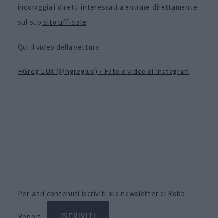
incoraggia i diretti interessati a entrare direttamente
sul suo
sito ufficiale
.
Qui il video della vettura:
HGreg LUX (@hgreglux) • Foto e video di Instagram
Per altri contenuti iscriviti alla newsletter di Robb
Report
ISCRIVITI