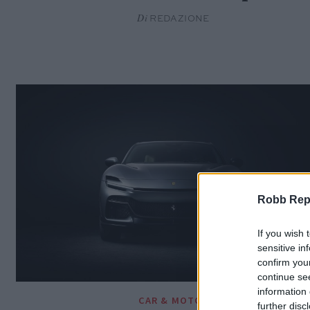
Di
REDAZIONE
Robb Repor
If you wish 
sensitive in
confirm you
continue se
information 
CAR & MOTOR
further disc