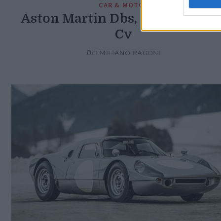
CAR & MOTOR
Aston Martin Dbs, l’addio da 77
Cv
Di
EMILIANO RAGONI