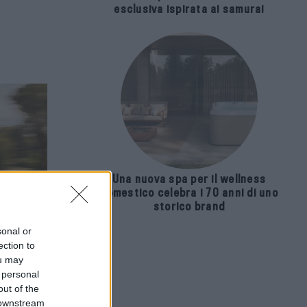
esclusiva ispirata ai samurai
Una nuova spa per il wellness
domestico celebra i 70 anni di uno
storico brand
sonal or
ection to
ou may
 personal
out of the
 downstream