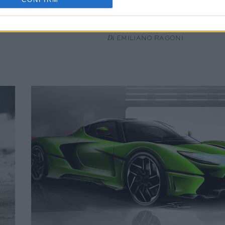
CAR & MOTOR
0
Una super Maserati Mc2
Di
EMILIANO RAGONI