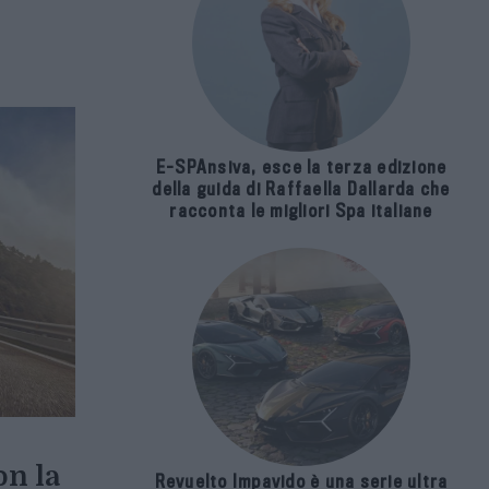
E-SPAnsiva, esce la terza edizione
della guida di Raffaella Dallarda che
racconta le migliori Spa italiane
on la
Revuelto Impavido è una serie ultra