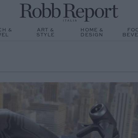
CH &
ART &
HOME &
FO
WEL
STYLE
DESIGN
BEV