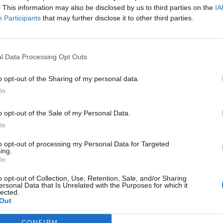
Due omaggi di Bentley alla 1
. This information may also be disclosed by us to third parties on the
IA
Participants
that may further disclose it to other third parties.
di Bathurst
Di
EMILIANO RAGONI
l Data Processing Opt Outs
o opt-out of the Sharing of my personal data.
In
o opt-out of the Sale of my Personal Data.
In
to opt-out of processing my Personal Data for Targeted
ing.
In
o opt-out of Collection, Use, Retention, Sale, and/or Sharing
ersonal Data that Is Unrelated with the Purposes for which it
lected.
Out
CONFIRM