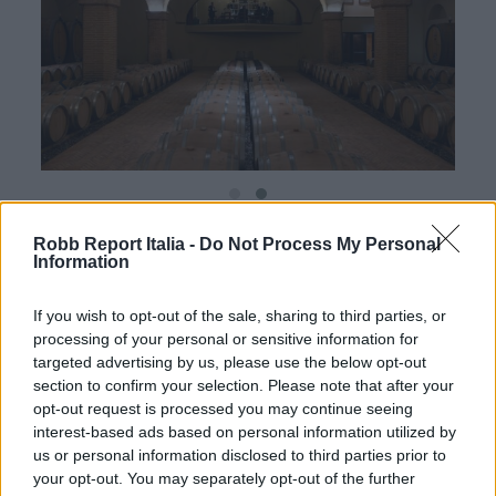
Articolo realizzato in collaborazione con
Rosewood
Robb Report Italia -
Do Not Process My Personal
Information
Castiglion Del Bosco
If you wish to opt-out of the sale, sharing to third parties, or
Articolo tratto dal
numero estivo
di Robb Report Italia
processing of your personal or sensitive information for
targeted advertising by us, please use the below opt-out
Per altri contenuti iscriviti alla newsletter di Robb
section to confirm your selection. Please note that after your
opt-out request is processed you may continue seeing
Report
ISCRIVITI
interest-based ads based on personal information utilized by
us or personal information disclosed to third parties prior to
your opt-out. You may separately opt-out of the further