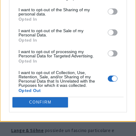
I want to opt-out of the Sharing of my
Cronografi moderni: A.
personal data.
Opted In
Lange & Söhne 1815
I want to opt-out of the Sale of my
Chronograph
Personal Data.
Opted In
I want to opt-out of processing my
Personal Data for Targeted Advertising.
Opted In
I want to opt-out of Collection, Use,
Retention, Sale, and/or Sharing of my
Personal Data that Is Unrelated with the
Purposes for which it was collected.
Opted Out
CONFIRM
Lange & Söhne
possiede un fascino particolare e