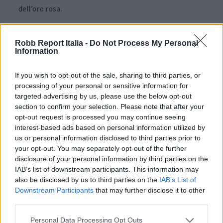
dell’oro rosa.
Fa notare i piccoli dettagli, come il leitmotiv di
Robb Report Italia -
Do Not Process My Personal
Vacheron,
la croce di Malta. L’evoluzione della gamma
Information
Overseas rende questo dettaglio significativo, visibile
If you wish to opt-out of the sale, sharing to third parties, or
nella parte centrale svasata delle maglie del bracciale
processing of your personal or sensitive information for
e come elemento stilizzato della forte lunetta. La
targeted advertising by us, please use the below opt-out
section to confirm your selection. Please note that after your
robusta cassa in oro di medie dimensioni può avere
opt-out request is processed you may continue seeing
dettagli abbastanza nitidi da competere con l’alta
interest-based ads based on personal information utilized by
us or personal information disclosed to third parties prior to
gioielleria, ma rimane comunque un cronografo
your opt-out. You may separately opt-out of the further
sportivo estremamente capace. Con un set
disclosure of your personal information by third parties on the
IAB’s list of downstream participants. This information may
complementare di cinturini in pelle e caucciù per i
also be disclosed by us to third parties on the
IAB’s List of
giorni più casual, è animato dal calibro a carica
Downstream Participants
that may further disclose it to other
third parties.
automatica ref. 5200 certificato Poinçon de Genève,
con 52 ore di riserva di marcia. 72.300 euro
Personal Data Processing Opt Outs