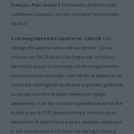
François-Paul Journe
è fortemente evidente nella
collezione Linesport, un vero e proprio “nicchia nella
nicchia”.
Il
Chronographe Rattrapante ref. CMS/CM
è un
cronografo sportivo unico nel suo genere. La sua
cassa in oro 6N 18 carati si distingue per la finitura
martellata opaca. Un bracciale sottile e leggermente
rastremato non nasconde i suoi 44 mm di diametro, ma
osservare i dettagli del quadrante argentato guilloché
su un palcoscenico di ampie dimensioni ripaga
ampiamente. Con due contatori gemelli bianchi nitidi e
la data a ore 6, l’F.P. Questo orologio è dotato di un
movimento di manifattura a carica manuale, realizzato
in oro rosa massiccio 18 carati con dettagli rifiniti a