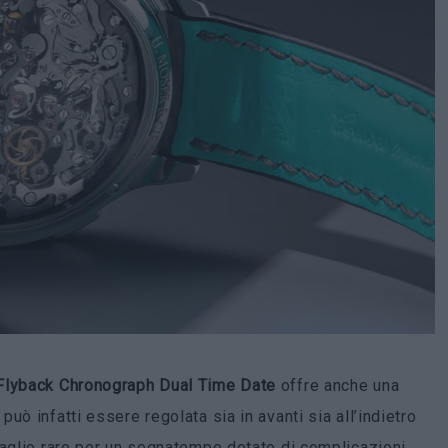
Flyback Chronograph Dual Time Date
offre anche una
ò infatti essere regolata sia in avanti sia all’indietro
taglio raro per un segnatempo dotato di complicazioni