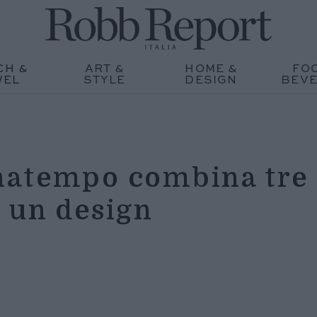
CH &
ART &
HOME &
FO
WEL
STYLE
DESIGN
BEV
natempo combina tre
 un design