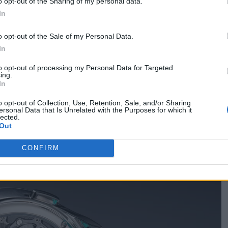
o opt-out of the Sharing of my personal data.
l’HMC 902 (già impiegato nello
Streamliner
di
H. Moser
)
In
orologiaio
Agenhor
. Per dare vita all’HMC 730, i due
o opt-out of the Sale of my Personal Data.
automatica e la massa oscillante, una scelta che ha
In
er integrare il secondo fuso orario e il datario.
H. Moser
to opt-out of processing my Personal Data for Targeted
enti dell’HMC 902, come la ruota a colonne. Inoltre, il
ing.
In
lla lancetta dei minuti trascorsi di compiere uno scatto
o opt-out of Collection, Use, Retention, Sale, and/or Sharing
lasciata tramite una camma a chiocciola, migliorando così
ersonal Data that Is Unrelated with the Purposes for which it
lected.
Out
CONFIRM