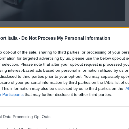
enziale centralizzando tutte le indicazioni sul
t Italia -
Do Not Process My Personal Information
 turchese fumé. Una lancetta rossa indica i secondi
to opt-out of the sale, sharing to third parties, or processing of your per
ra i minuti trascorsi sulla scala bianca. Il disco centrale,
formation for targeted advertising by us, please use the below opt-out s
ita il secondo fuso orario, identificato da una freccia
r selection. Please note that after your opt-out request is processed y
eing interest-based ads based on personal information utilized by us or
strella posizionata a ore 6. Altrove sul quadrante, le
disclosed to third parties prior to your opt-out. You may separately opt-
umiNova
, mentre una scala tachimetrica trova posto sulla
losure of your personal information by third parties on the IAB’s list of
. This information may also be disclosed by us to third parties on the
IA
Participants
that may further disclose it to other third parties.
ll’Endeavour Flyback sviluppato
l Data Processing Opt Outs
o è animato dal calibro di manifattura
HMC 730
a carica