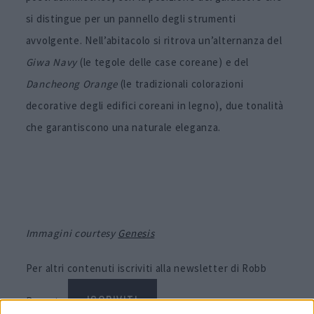
si distingue per un pannello degli strumenti
avvolgente. Nell’abitacolo si ritrova un’alternanza del
Giwa Navy
(le tegole delle case coreane) e del
Dancheong Orange
(le tradizionali colorazioni
decorative degli edifici coreani in legno), due tonalità
che garantiscono una naturale eleganza.
Immagini courtesy
Genesis
Per altri contenuti iscriviti alla newsletter di Robb
Report
ISCRIVITI