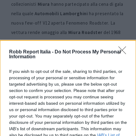
collezionisti
Miura
hanno partecipato alla cena di gala
nella quale
Automobili Lamborghini
ha presentato la
nuova few-off V12 aperta Fenomeno Roadster. La
vettura rende omaggio alla
Miura Roadster
del 1968
attraverso carrozzeria e combinazioni cromatiche.
Robb Report Italia -
Do Not Process My Personal
Information
Il ruolo del Polo Storico
Lamborghini
If you wish to opt-out of the sale, sharing to third parties, or
processing of your personal or sensitive information for
targeted advertising by us, please use the below opt-out
section to confirm your selection. Please note that after your
opt-out request is processed you may continue seeing
interest-based ads based on personal information utilized by
us or personal information disclosed to third parties prior to
your opt-out. You may separately opt-out of the further
disclosure of your personal information by third parties on the
IAB’s list of downstream participants. This information may
also be disclosed by us to third parties on the
IAB’s List of