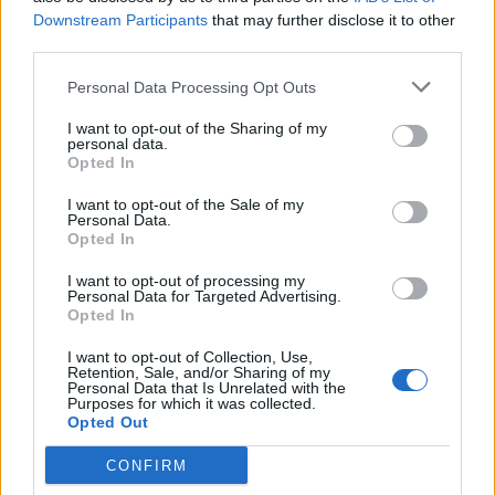
Downstream Participants
that may further disclose it to other
third parties.
Personal Data Processing Opt Outs
Uno degli elementi centrali del
Giro Polo Storico
I want to opt-out of the Sharing of my
2026
riguarda il lavoro di certificazione svolto dal
personal data.
Opted In
Polo Storico Lamborghini
. Una parte significativa
delle venti
Miura
partecipanti risultava già certificata,
I want to opt-out of the Sale of my
Personal Data.
mentre molte delle altre hanno avviato il processo di
Opted In
autenticazione in occasione del rientro in Italia.
I want to opt-out of processing my
Personal Data for Targeted Advertising.
Giuliano Cassataro
, Head of After Sales di
Opted In
Automobili
Lamborghini
, ha spiegato come il lavoro
I want to opt-out of Collection, Use,
Retention, Sale, and/or Sharing of my
del
Polo
Storico
parta dagli archivi, prosegua
Personal Data that Is Unrelated with the
Purposes for which it was collected.
attraverso certificazione e restauro e arrivi fino alla
Opted Out
strada, dove le vetture continuano a essere guidate e
CONFIRM
mantenute attive attraverso esperienze dedicate. Il