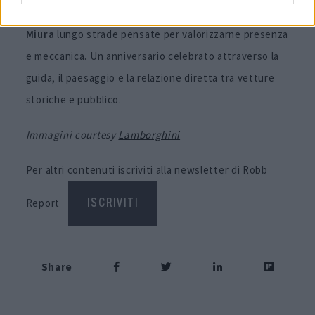
Lamborghini Giro Polo Storico 2026
ha riportato la
Miura
lungo strade pensate per valorizzarne presenza
e meccanica. Un anniversario celebrato attraverso la
guida, il paesaggio e la relazione diretta tra vetture
storiche e pubblico.
Immagini courtesy
Lamborghini
Per altri contenuti iscriviti alla newsletter di Robb
Report
ISCRIVITI
Share