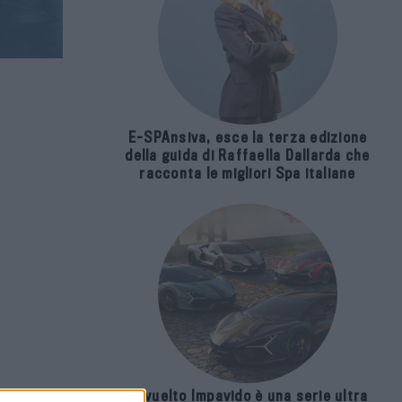
E-SPAnsiva, esce la terza edizione
della guida di Raffaella Dallarda che
racconta le migliori Spa italiane
Revuelto Impavido è una serie ultra