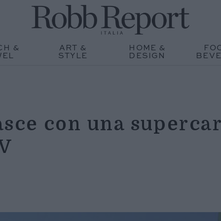
CH &
ART &
HOME &
FO
WEL
STYLE
DESIGN
BEV
asce con una superca
CV