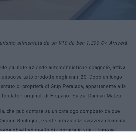
rismo alimentata da un V10 da ben 1.200 Cv. Arriverà
delle più note aziende automobilistiche spagnole, attiva
 lussuose auto prodotte negli anni ’20. Dopo un lungo
iventato di proprietà di Grup Peralada, appartenente alla
 fondatori originali di Hispano- Suiza, Damián Mateu.
ola, che può contare su un catalogo composto da due
a Carmen Boulogne, esiste un’azienda svizzera chiamata
come obiettivo quello di riportare in vita il famoso