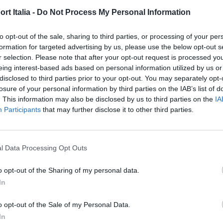
esentato il
concept della Maguari HS1 GTS
, sinuosa
t Italia -
Do Not Process My Personal Information
di un periodo contingente dell’azienda e la pandemia, la
e della versione di serie della vettura, che doveva
to opt-out of the sale, sharing to third parties, or processing of your per
formation for targeted advertising by us, please use the below opt-out s
etersen di Los Angeles.
r selection. Please note that after your opt-out request is processed y
eing interest-based ads based on personal information utilized by us or
era sembrerebbe finalmente vicina all’avvio della
disclosed to third parties prior to your opt-out. You may separately opt-
losure of your personal information by third parties on the IAB’s list of
 anticipata da alcune immagini teaser. Come si vede dalle
. This information may also be disclosed by us to third parties on the
IA
petto al prototipo del 2019. Lunga 510 cm, larga 210 cm e
Participants
that may further disclose it to other third parties.
a uno stile distintivo, caratterizzato da una carrozzeria
ontale, al di sopra della quale sono visibili i due
l Data Processing Opt Outs
nte tetto, nella cui parte terminale ci sono delle prese
V10. Motivo geometrico della prese d’aria che viene ripreso
o opt-out of the Sharing of my personal data.
In
profilata zona dell’estrattore dove sono incastonati i
o opt-out of the Sale of my Personal Data.
In