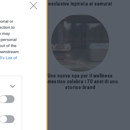
esclusiva ispirata ai samurai
sonal or
ection to
ou may
 personal
out of the
 downstream
B’s List of
Una nuova spa per il wellness
domestico celebra i 70 anni di uno
storico brand