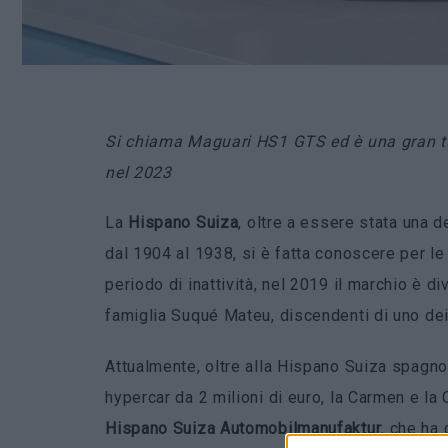
Si chiama Maguari HS1 GTS ed è una gran tu
nel 2023
La
Hispano Suiza
, oltre a essere stata una 
dal 1904 al 1938, si è fatta conoscere per le
periodo di inattività, nel 2019 il marchio è d
famiglia Suqué Mateu, discendenti di uno dei
Attualmente, oltre alla Hispano Suiza spagn
hypercar da 2 milioni di euro, la Carmen e l
Hispano Suiza Automobilmanufaktur
, che ha 