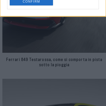
CONFIRM
Ferrari 849 Testarossa, come si comporta in pista
sotto la pioggia