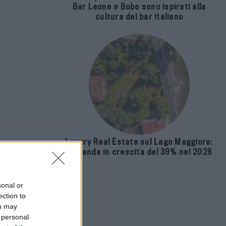
Bar Leone e Bobo sono ispirati alla
cultura del bar italiano
Luxury Real Estate sul Lago Maggiore:
domanda in crescita del 39% nel 2026
sonal or
ection to
ou may
 personal