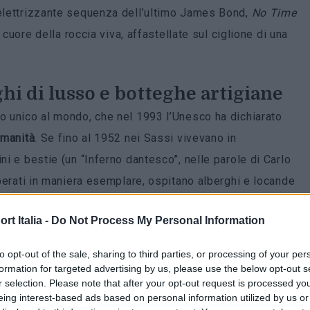
’elettrizzante sequenza dell’ultimo James Bond,
No Time
cuore della roccia viva, affastellate sul ciglione di una
hi di lusso e botteghe artigiane
 unico al mondo, che nel 1993 l’Unesco ha dichiarato
umanità
. Se fino al 1952 nei Sassi vivevano in
i e bestie (un “Inferno dantesco”, nelle parole di Carlo
uperati in maniera esemplare, ospitano alberghi e locande
nti e cocktail bar, botteghe artigiane, gallerie e
t Italia -
Do Not Process My Personal Information
to opt-out of the sale, sharing to third parties, or processing of your per
 della sculturacontemporanea, accoglie tra le sale
formation for targeted advertising by us, please use the below opt-out s
o Palazzo Pomarici e il reticolo dei suoi suggestivi spazi
r selection. Please note that after your opt-out request is processed y
eing interest-based ads based on personal information utilized by us or
0 opere di 200 maestri quali Henry Moore e Pablo