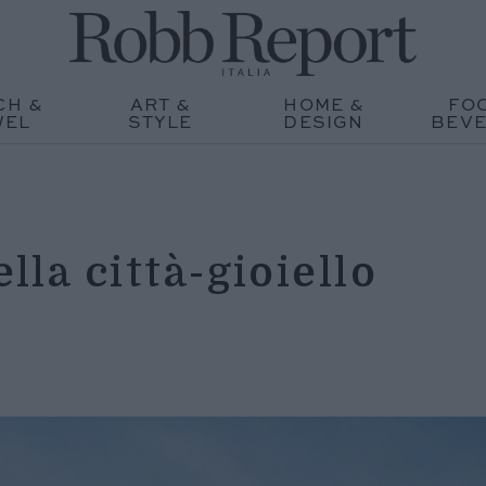
CH &
ART &
HOME &
FO
WEL
STYLE
DESIGN
BEV
ella città-gioiello