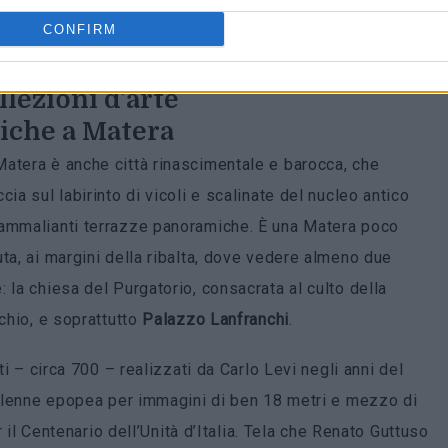
CONFIRM
llezioni d’arte
iche a Matera
atera è anche città rinascimentale e barocca, che
ccia sul labirinto di vicoli e scalinate del nucleo antico
ammalianti terrazze panoramiche. È una Matera poco
uta, ai margini della ribalta, dove vedere almeno due
: la chiesa del Purgatorio, consacrata al culto della
schio, e soprattutto
Palazzo Lanfranchi
.
ti – circa 700 – realizzati da Carlo Levi negli anni del
 solenne epopea per immagini di ben 18 metri e mezzo di
 il Centenario dell’Unità d’Italia. Tela che Renato Guttuso