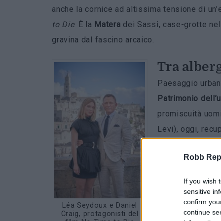
anche la cornice ad altissima tensione di un
to Die
. È la
Matera
dei Sassi, case-grotte nel 
gravina dal fascino arcaico.
Tra alberg
Paesaggio urbano
Patrimonio dell’
promiscuità uomin
Levi), oggi, rec
di charme, ristora
Robb Repor
collezioni d’arte.
If you wish 
Il Musma
, Museo
sensitive in
dell’aristocratic
confirm you
Léa Seydoux e Daniel
continue se
Craig, protagonisti del
ipogei più di 27