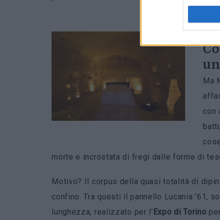
Co
un
Ma M
affa
con 
batt
cose
morte e incrostata di fregi dalle forme di te
Motivo? Il corpus della quasi totalità di dipin
confino. Tra questi il pannello Lucania ’61,
lunghezza, realizzato per l’
Expo di Torino
per