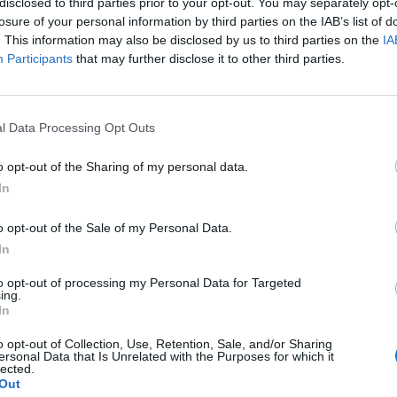
disclosed to third parties prior to your opt-out. You may separately opt-
sco Messina e Giacomo Manzù, Emilio Greco e Arnaldo
losure of your personal information by third parties on the IAB’s list of
. This information may also be disclosed by us to third parties on the
IA
che, nelle penombre, sembrano caricarsi del valore di
Participants
that may further disclose it to other third parties.
utato di uno scenario ad alto tasso spirituale: le cento e
movimento monastico che, tra l’VIII e il XIII secolo, trovò
 luogo perfetto alla meditazione, alla preghiera, al
l Data Processing Opt Outs
o opt-out of the Sharing of my personal data.
In
ntano ancora per un
re bizantine, che
o opt-out of the Sale of my Personal Data.
In
 Imperdibili il complesso
eci e, a una quindicina di
to opt-out of processing my Personal Data for Targeted
ing.
iginale, Sistina della
In
ocale come “Grotta dei
o opt-out of Collection, Use, Retention, Sale, and/or Sharing
ersonal Data that Is Unrelated with the Purposes for which it
ti, è tappezzata da una
lected.
Out