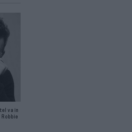
el va in
n Robbie