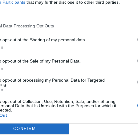
Participants
that may further disclose it to other third parties.
ono il 25% di spazio interno in più rispetto ai
dere fino a 200 metri di profondità.
l Data Processing Opt Outs
di un pacco batteria da
62 kWh
che per essere ricaricata
e alimenta le dieci eliche separate (quattro laterali,
o opt-out of the Sharing of my personal data.
In
o una potenza singola di 6,4 kW -8.7 Cv- e consentono al
zioni. I nove passeggeri possono entrare all’interno del
o opt-out of the Sale of my Personal Data.
In
to opt-out of processing my Personal Data for Targeted
e. Una delle particolarità che rende Nexus adatto per
ing.
In
rata che consente ai passeggeri di avere un posto ‘in
o opt-out of Collection, Use, Retention, Sale, and/or Sharing
rofondità marine. Le zavorre sono state infatti
ersonal Data that Is Unrelated with the Purposes for which it
lected.
osì spazio nella parte sottostante. Il Nexus è un mezzo
Out
e agganciato alle grandi imbarcazioni di lusso.
CONFIRM
 (uboatworx.com)