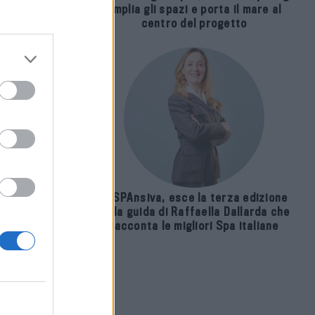
amplia gli spazi e porta il mare al
centro del progetto
E-SPAnsiva, esce la terza edizione
della guida di Raffaella Dallarda che
racconta le migliori Spa italiane