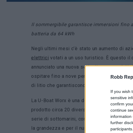
Il sommergibile garantisce immersioni fino a
batteria da 64 kWh
Negli ultimi mesi c’è stato un aumento di az
elettrici
votati a un uso turistico. È questo 
annunciato una nuova serie di sommergibili
ospitare fino a nove persone. Si tratta di sott
Robb Repor
di litio che garantiscono un’autonomia fino a
If you wish 
sensitive in
La U-Boat Worx è una delle aziende più prolifi
confirm you
prodotto circa 20 diverse unità. Attualmente 
continue se
information 
serie di sottomarini, compresa la novità Ne
further disc
la grandezza e per il numero di passeggeri
participants