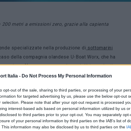
 200 metri a emissioni zero, grazie alla capienta
iende specializzate nella produzione di
sottomarini
il caso della compagnia olandese U-Boat Worx, che ha
 denominata
Nexus
, composta da modelli in grado di
omarini ‘a zero emissioni’, alimentati da batterie agli ioni
t Italia -
Do Not Process My Personal Information
 18 ore e un massimo di 10 immersioni giornaliere.
to opt-out of the sale, sharing to third parties, or processing of your per
formation for targeted advertising by us, please use the below opt-out s
che in tema di sottomarini elettrici e, dal 2007, ha
r selection. Please note that after your opt-out request is processed y
la società mette a disposizione dei clienti sette diverse
eing interest-based ads based on personal information utilized by us or
disclosed to third parties prior to your opt-out. You may separately opt-
xus. La gamma prevede due modelli, che differiscono per
losure of your personal information by third parties on the IAB’s list of
 che possono trasportare. Secondo quanto comunicato
. This information may also be disclosed by us to third parties on the
IA