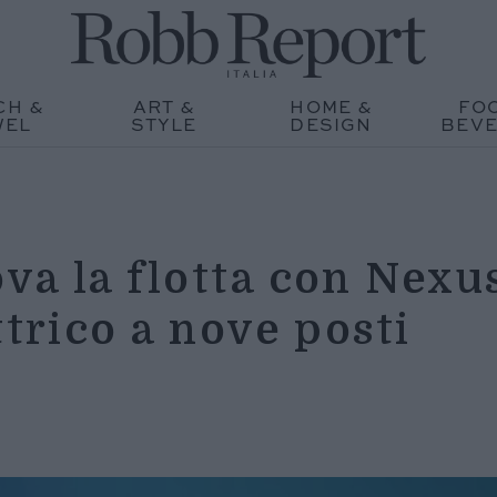
CH &
ART &
HOME &
FO
WEL
STYLE
DESIGN
BEV
a la flotta con Nexu
ttrico a nove posti