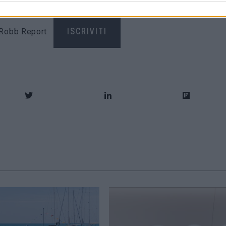
di Robb Report
ISCRIVITI