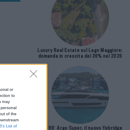
Luxury Real Estate sul Lago Maggiore:
domanda in crescita del 39% nel 2026
sonal or
ection to
ou may
 personal
out of the
 downstream
B’s List of
Riva 96′ Argo Super, il nuovo flybridge