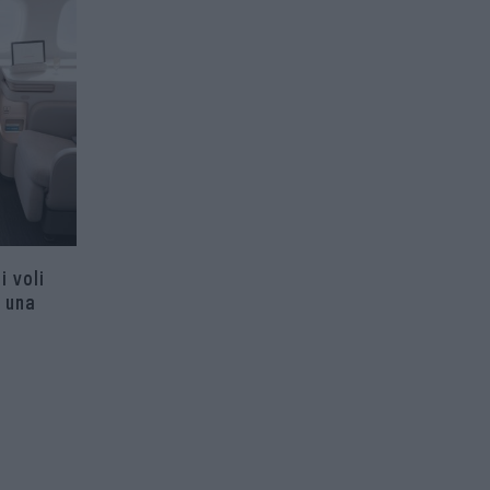
i voli
 una