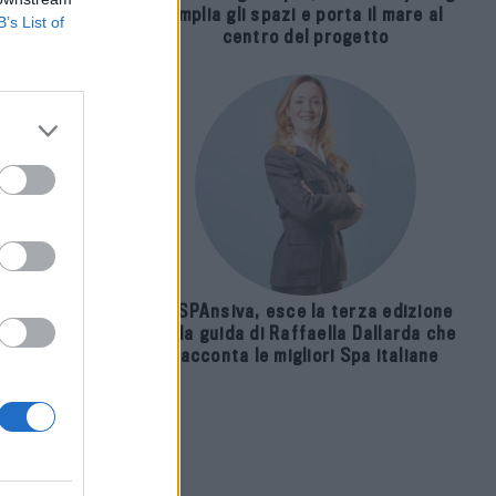
amplia gli spazi e porta il mare al
B’s List of
centro del progetto
E-SPAnsiva, esce la terza edizione
della guida di Raffaella Dallarda che
racconta le migliori Spa italiane