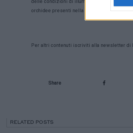
delle condizioni di illuminazione. Tonalità ch
orchidee presenti nella parte superiore dei p
Per altri contenuti iscriviti alla newsletter 
Share
RELATED POSTS