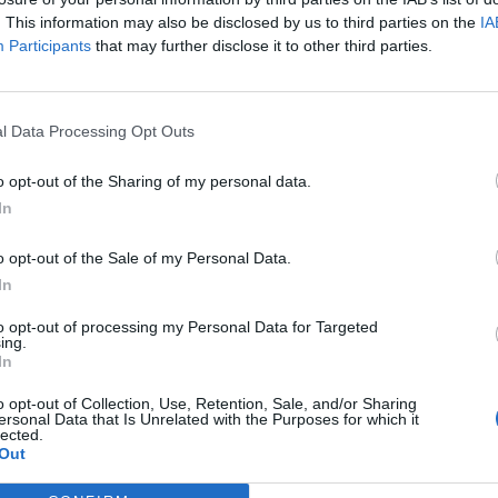
te con orchidee in passato, ma la mia idea per questa
. This information may also be disclosed by us to third parties on the
IA
Participants
that may further disclose it to other third parties.
istico a colori, il che ci ha spinto ad affinare le nostre
l Data Processing Opt Outs
ta la plancia, dove sono presenti le orchidee disegnate a
ate sulla seta, per poi essere incastonate all’interno
o opt-out of the Sharing of my personal data.
ere d’arte. È stato invece il designer
Yohan Benchetrit
a
In
iano Black
che riveste i tavoli da picnic presenti nella
o opt-out of the Sale of my Personal Data.
le orchidee che è possibile ritrovare anche nelle pedane
In
to opt-out of processing my Personal Data for Targeted
ing.
In
brietà
agli interni, ha scelto una palette di colori naturali,
etano la speciale Phantom Orchid la vernice unica della
o opt-out of Collection, Use, Retention, Sale, and/or Sharing
ersonal Data that Is Unrelated with the Purposes for which it
ctic White, a cui è stata aggiunta una sfumatura di viola.
lected.
Out
e cambia intensità a seconda del punto di osservazione e