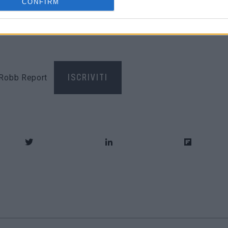
e è impreziosita ulteriormente dai ricami raffiguranti le
CONFIRM
assaruota anteriore.
di Robb Report
ISCRIVITI