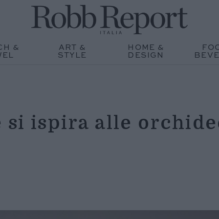
CH &
ART &
HOME &
FO
WEL
STYLE
DESIGN
BEV
 si ispira alle orchid