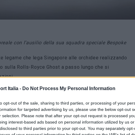
oreale con l’ausilio della sua squadra speciale Bespoke
rte legame che lega Singapore alle orchidee realizzando
o sulla Rolls-Royce Ghost a passo lungo che si
zioni.
t Italia -
Do Not Process My Personal Information
 Collective
, formato da designer, creativi e artisti in
zzazione ambiziosi e unici. Sono stati impiegati due anni
to opt-out of the sale, sharing to third parties, or processing of your per
formation for targeted advertising by us, please use the below opt-out s
 britannica
Helen Amy Murray
che si è occupata di tutta la
r selection. Please note that after your opt-out request is processed y
 diverse specie di orchidee. “
Ho iniziato concentrandomi
eing interest-based ads based on personal information utilized by us or
disclosed to third parties prior to your opt-out. You may separately opt-
to capire che il colore era la chiave per catturare
losure of your personal information by third parties on the IAB’s list of