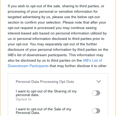
posteriori. L’altezza da terra fu aumentata di circa 2,5
If you wish to opt-out of the sale, sharing to third parties, or
cm e, nel frattempo, le normative sulle emissioni
processing of your personal or sensitive information for
targeted advertising by us, please use the below opt-out
ridussero ulteriormente la potenza. Le cose
section to confirm your selection. Please note that after your
migliorarono leggermente dal 1977 al 1980, con
opt-out request is processed you may continue seeing
l’aggiunta di barre antirollio anteriori e posteriori a
interest-based ads based on personal information utilized by
us or personal information disclosed to third parties prior to
beneficio della tenuta di strada, sebbene non
your opt-out. You may separately opt-out of the further
dell’estetica. Gli esteti e i puristi preferiranno un
disclosure of your personal information by third parties on the
IAB’s list of downstream participants. This information may
esemplare della seconda metà degli anni ’60, con la
also be disclosed by us to third parties on the
IAB’s List of
griglia e i paraurti dalle proporzioni perfette.
Downstream Participants
that may further disclose it to other
third parties.
Perché la MGB è ancora oggi
Personal Data Processing Opt Outs
un classico accessibile e
I want to opt-out of the Sharing of my
personal data.
appagante
Opted In
I want to opt-out of the Sale of my
Personal Data.