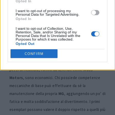
Opted In
I want to opt-out of processing my
Personal Data for Targeted Advertising.
Opted In
I want to opt-out of Collection, Use,
Retention, Sale, and/or Sharing of my
Personal Data that Is Unrelated with the
Purposes for which it was collected.
Opted Out
Oggi è difficile non amare qualsiasi
MGB
come porta
CONFIRM
d’ingresso al piacere della guida sportiva all’antica. I
pezzi di ricambio, forniti da aziende come
Moss
Motors
, sono economici. Chi possiede competenze
meccaniche di base può effettuare da sé la
manutenzione della propria
MG,
aggiungendo un po’ di
fatica e molta soddisfazione al divertimento. I primi
esemplari possono valere il doppio rispetto a quelli più