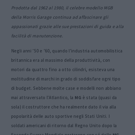
Prodotta dal 1962 al 1980, il celebre modello MGB
della Morris Garage continua ad affascinare gli
appassionati grazie alle sue prestazioni di guida e alla
facilità di manutenzione.
Negli anni ’50 e ’60, quando l’industria automobilistica
britannica era al massimo della produttività, con
motori da quattro fino a otto cilindri, esisteva una
moltitudine di marchi in grado di soddisfare ogni tipo
di budget. Sebbene molte case e modelli non abbiano
mai attraversato l’Atlantico, la
MG
è stata (quasi da
sola) il costruttore che ha realmente dato il via alla
popolarità delle auto sportive negli Stati Uniti. I
soldati americani di ritorno dal Regno Unito dopo la
Seconda Guerra Mondiale portarono con sé delle
MG
.