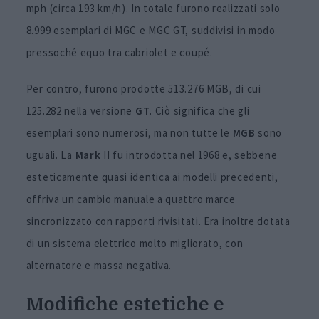
mph (circa 193 km/h). In totale furono realizzati solo
8.999 esemplari di MGC e MGC GT, suddivisi in modo
pressoché equo tra cabriolet e coupé.
Per contro, furono prodotte 513.276 MGB, di cui
125.282 nella versione
GT
. Ciò significa che gli
esemplari sono numerosi, ma non tutte le
MGB
sono
uguali. La
Mark
II fu introdotta nel 1968 e, sebbene
esteticamente quasi identica ai modelli precedenti,
offriva un cambio manuale a quattro marce
sincronizzato con rapporti rivisitati. Era inoltre dotata
di un sistema elettrico molto migliorato, con
alternatore e massa negativa.
Modifiche estetiche e