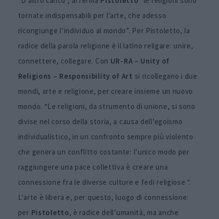
“D’altro canto”, afferma
Pistoletto
“le religioni sono
tornate indispensabili per l’arte, che adesso
ricongiunge l’individuo al mondo”. Per Pistoletto, la
radice della parola religione è il latino religare: unire,
connettere, collegare. Con
UR-RA – Unity of
Religions – Responsibility of Art
si ricollegano i due
mondi, arte e religione, per creare insieme un nuovo
mondo. “Le religioni, da strumento di unione, si sono
divise nel corso della storia, a causa dell’egoismo
individualistico, in un confronto sempre più violento
che genera un conflitto costante: l’unico modo per
raggiungere una pace collettiva è creare una
connessione fra le diverse culture e fedi religiose
”
.
L’arte è libera e, per questo, luogo di connessione:
per
Pistoletto
, è radice dell’umanità, ma anche