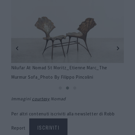
& De
Nilufar At Nomad St Moritz_Etienne Marc_The
Von 
Murmur Sofa_Photo By Filippo Pincolini
Metz
Immagini
courtesy
Nomad
Per altri contenuti iscriviti alla newsletter di Robb
Report
ISCRIVITI