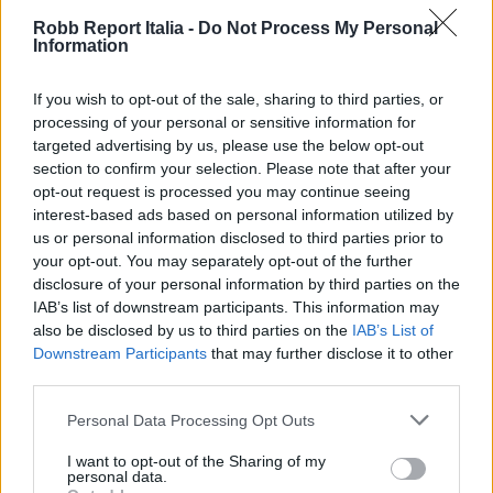
Robb Report Italia -
Do Not Process My Personal
Information
If you wish to opt-out of the sale, sharing to third parties, or
processing of your personal or sensitive information for
targeted advertising by us, please use the below opt-out
section to confirm your selection. Please note that after your
opt-out request is processed you may continue seeing
interest-based ads based on personal information utilized by
us or personal information disclosed to third parties prior to
your opt-out. You may separately opt-out of the further
disclosure of your personal information by third parties on the
Margherita Castiglioni At Nomad St.
IAB’s list of downstream participants. This information may
Moritz_Francesco Zadora_Untitled_2026_Courtesy
also be disclosed by us to third parties on the
IAB’s List of
Of The Artist_Photo By Riccardo Borgenni
Downstream Participants
that may further disclose it to other
third parties.
All’interno di questo sistema, la dimensione
Personal Data Processing Opt Outs
relazionale viene progettata come parte integrante
I want to opt-out of the Sharing of my
personal data.
dell’esperienza.
Nomad
si rivolge a una comunità