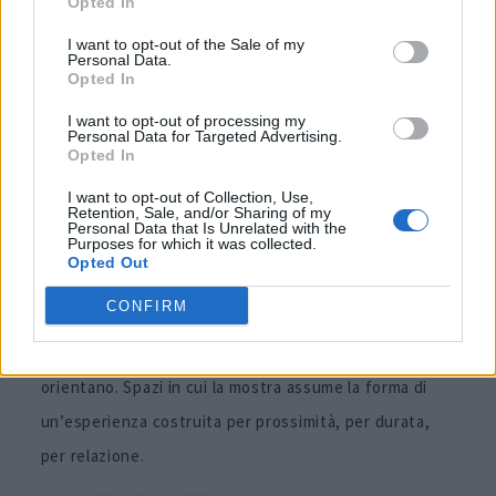
Opted In
internazionale composta da collezionisti, galleristi,
I want to opt-out of the Sale of my
curatori, architetti e operatori culturali. Il programma
Personal Data.
Opted In
comprende visite a case e collezioni private, percorsi
I want to opt-out of processing my
guidati e momenti di incontro. La costruzione di una
Personal Data for Targeted Advertising.
Opted In
comunità temporanea accompagna quella degli spazi,
rendendo l’edizione un episodio concentrato di
I want to opt-out of Collection, Use,
Retention, Sale, and/or Sharing of my
scambio.
Personal Data that Is Unrelated with the
Purposes for which it was collected.
Opted Out
Il ritorno a
St. Moritz
continua a sviluppare una
CONFIRM
riflessione sulle modalità contemporanee di esporre e
collezionare, lavorando su spazi che accolgono e
orientano. Spazi in cui la mostra assume la forma di
un’esperienza costruita per prossimità, per durata,
per relazione.