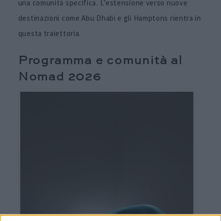
una comunità specifica. L’estensione verso nuove
destinazioni come Abu Dhabi e gli Hamptons rientra in
questa traiettoria.
Programma e comunità al
Nomad 2026