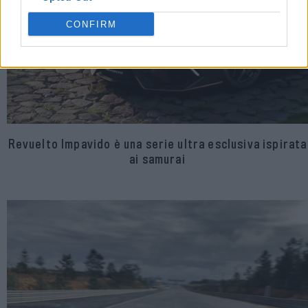
CONFIRM
Revuelto Impavido è una serie ultra esclusiva ispirata
ai samurai