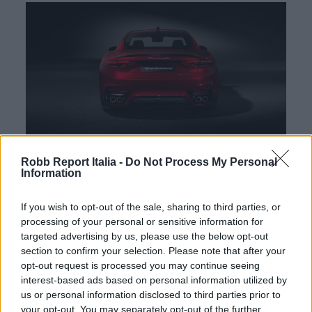
Robb Report Italia -
Do Not Process My Personal
Information
If you wish to opt-out of the sale, sharing to third parties, or
Immagini courtesy
Maserati
processing of your personal or sensitive information for
targeted advertising by us, please use the below opt-out
section to confirm your selection. Please note that after your
Per altri contenuti iscriviti alla newsletter di Robb
opt-out request is processed you may continue seeing
interest-based ads based on personal information utilized by
Report
ISCRIVITI
us or personal information disclosed to third parties prior to
your opt-out. You may separately opt-out of the further