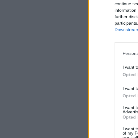
continue se
information 
further disc
participants
Downstream 
Persona
I want t
Opted 
I want t
Opted 
I want 
Advertis
Opted 
I want t
of my P
was col