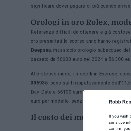
significare dover pagare di più quando arrive
Orologi in oro Rolex, mode
Referenze difficili da ottenere e già costose
oro presentati lo scorso anno hanno registrat
Deepsea
, massiccio orologio subacqueo del
passato da 50600 euro nel 2024 a 56.300 eur
Allo stesso modo, i modelli in Everose, come
336935
, sono saliti rispettivamente dell’11,
Day-Date e 56100 euro per lo
Sky-Dweller
. 
euro per modello, senza considerare le tass
Robb Repor
Il costo dei metalli prezios
If you wish 
sensitive in
confirm you