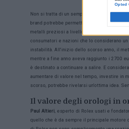
Opted 
Non si tratta di un semplice aumento “perch
brand potrebbe permetterselo. Questa decisi
metalli preziosi a livello globale. Nel 2024, i
consumatori e nazioni che lo considerano un 
instabilità. All’inizio dello scorso anno, il 
mentre a fine anno aveva raggiunto i 2700 euro
è destinato a continuare a salire. E conside
aumentare di valore nel tempo, investire in mo
scorso, potrebbe rivelarsi un’ottima idea. Se
Il valore
degli orologi in 
Paul Altieri
, esperto di Rolex usati e fondato
quello che è da sempre il principale motore de
di Rolex non sono semplicemente una reazi