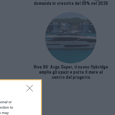
domanda in crescita del 39% nel 2026
Riva 96′ Argo Super, il nuovo flybridge
amplia gli spazi e porta il mare al
centro del progetto
sonal or
ection to
ou may