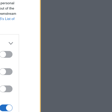
 personal
out of the
 downstream
B’s List of