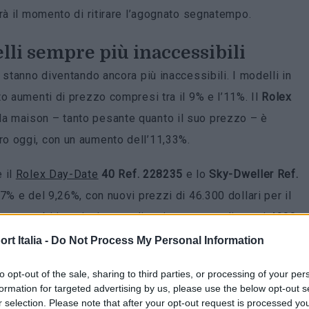
rà il momento di ritirare l’agognato segnatempo.
lli sempre più inaccessibili
 stanno diventando ancora più inaccessibili. I modelli in
o aumenti di prezzo compresi tra il 9% e l’11%. Il
Rolex
la maison – tanto pesante quanto il suo prezzo – è
o oggi, con un aumento dell’11,33%.
 il
Rolex Day-Date
40 Ref. 228235
e lo
Sky-Dweller Ref.
57% e del 9,26%, con nuovi prezzi di 46.300 dollari per il
In entrambi i casi, si tratta di un incremento di quasi 4900
e.
t Italia -
Do Not Process My Personal Information
i a livello globale
to opt-out of the sale, sharing to third parties, or processing of your per
formation for targeted advertising by us, please use the below opt-out s
r selection. Please note that after your opt-out request is processed y