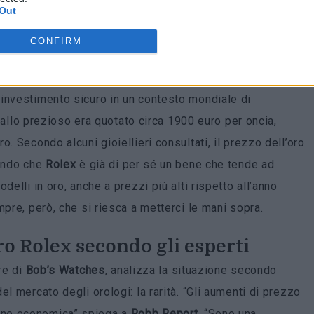
Out
é sono
Rolex
e possono farlo”, anche se, in effetti, il
CONFIRM
one è legata al continuo incremento del valore dei
l prezzo dell’oro è salito di quasi il 40%, spinto da
investimento sicuro in un contesto mondiale di
metallo prezioso era quotato circa 1900 euro per oncia,
. Secondo alcuni gioiellieri consultati, il prezzo dell’oro
rando che
Rolex
è già di per sé un bene che tende ad
delli in oro, anche a prezzi più alti rispetto all’anno
mpre, però, che si riesca a metterci le mani sopra.
oro Rolex secondo gli esperti
re di
Bob’s Watches
, analizza la situazione secondo
l mercato degli orologi: la rarità. “Gli aumenti di prezzo
one economica” spiega a
Robb Report
. “Sono una