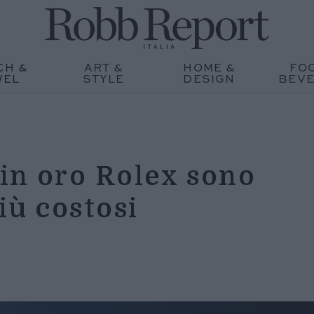
CH &
ART &
HOME &
FO
WEL
STYLE
DESIGN
BEV
 in oro Rolex sono
iù costosi