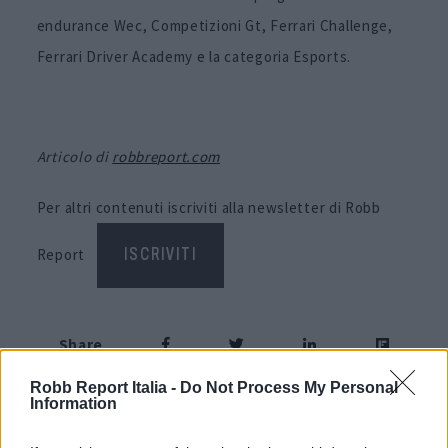
endurance Wec, Competizioni Gt, Ferrari Challenge,
Ferrari Driver Academy e la categoria Esports.
Articolo di
robbreport.com
Per altri contenuti iscriviti alla newsletter di Robb
Report
ISCRIVITI
Share
Robb Report Italia -
Do Not Process My Personal
Information
RELATED POSTS