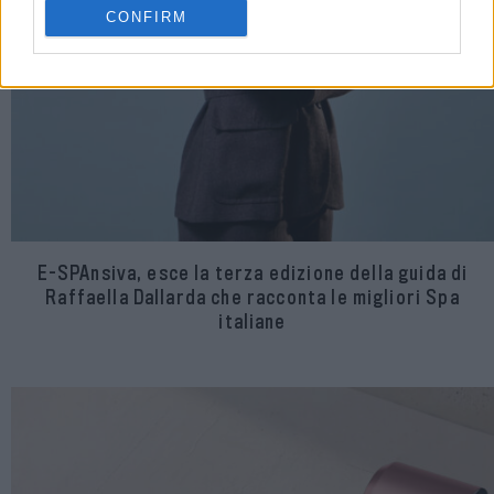
CONFIRM
E-SPAnsiva, esce la terza edizione della guida di
Raffaella Dallarda che racconta le migliori Spa
italiane