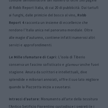
comune denominatore del numero di oltre 160 pagine
di Robb Report Italia, di cui 20 di pubblicità. Dai tartufi
ai funghi, dalle primizie del bosco al vino,
Robb
Report 4
racconta un insieme di eccellenze che
rendono l’Italia unica nel panorama mondiale. Oltre
alle magie d’autunno, contiene infatti numerosi altri
servizi e approfondimenti.
Le Mille sfumature di Capri:
L’isola di Tiberio
conserva un fascino sofisticato e
glamour
anche fuori
stagione. Amata da scrittori e intellettuali, dive
splendide e milionari annoiati, offre il suo lato migliore
quando la Piazzetta inizia a svuotarsi.
Intrecci d’autore:
Monumento all’arte della tessitura
l’Antico Setificio Fiorentino custodisce i segreti (e i