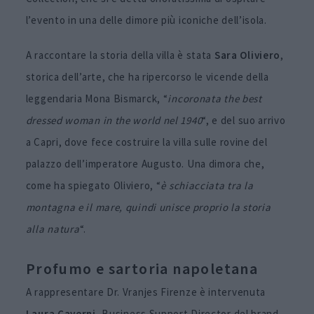
l’evento in una delle dimore più iconiche dell’isola.
A raccontare la storia della villa è stata
Sara Oliviero
,
storica dell’arte, che ha ripercorso le vicende della
leggendaria Mona Bismarck, “
incoronata the best
dressed woman in the world nel 1940
“, e del suo arrivo
a Capri, dove fece costruire la villa sulle rovine del
palazzo dell’imperatore Augusto. Una dimora che,
come ha spiegato Oliviero, “
è schiacciata tra la
montagna e il mare, quindi unisce proprio la storia
alla natura
“.
Profumo e sartoria napoletana
A rappresentare Dr. Vranjes Firenze è intervenuta
Laura Caverni
, Business Support Director del brand,