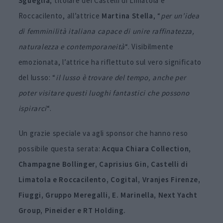
Sgueglia
, titolare dei Castelli di Limatola e
Roccacilento, all’attrice
Martina Stella
, “
per un’idea
di femminilità italiana capace di unire raffinatezza,
naturalezza e contemporaneità
“. Visibilmente
emozionata, l’attrice ha riflettuto sul vero significato
del lusso: “
il lusso è trovare del tempo, anche per
poter visitare questi luoghi fantastici che possono
ispirarci
“.
Un grazie speciale va agli sponsor che hanno reso
possibile questa serata:
Acqua Chiara Collection,
Champagne Bollinger, Caprisius Gin, Castelli di
Limatola e Roccacilento, Cogital, Vranjes Firenze,
Fiuggi, Gruppo Meregalli, E. Marinella, Next Yacht
Group, Pineider e RT Holding.