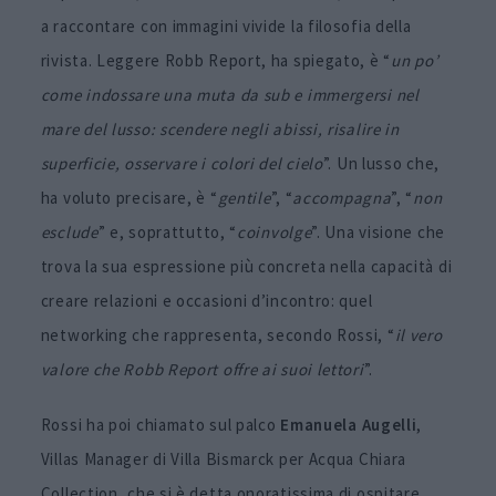
a raccontare con immagini vivide la filosofia della
rivista. Leggere Robb Report, ha spiegato, è “
un po’
come indossare una muta da sub e immergersi nel
mare del lusso: scendere negli abissi, risalire in
superficie, osservare i colori del cielo
”. Un lusso che,
ha voluto precisare, è “
gentile
”, “
accompagna
”, “
non
esclude
” e, soprattutto, “
coinvolge
”. Una visione che
trova la sua espressione più concreta nella capacità di
creare relazioni e occasioni d’incontro: quel
networking che rappresenta, secondo Rossi, “
il vero
valore che Robb Report offre ai suoi lettori
”.
Rossi ha poi chiamato sul palco
Emanuela Augelli
,
Villas Manager di Villa Bismarck per Acqua Chiara
Collection, che si è detta onoratissima di ospitare