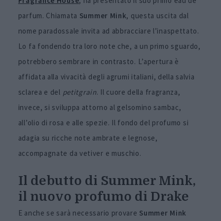
Fragrance House
, ha presentato il suo primo eau de
parfum. Chiamata
Summer Mink
, questa uscita dal
nome paradossale invita ad abbracciare l’inaspettato.
Lo fa fondendo tra loro note che, a un primo sguardo,
potrebbero sembrare in contrasto. L’apertura è
affidata alla vivacità degli agrumi italiani, della salvia
sclarea e del
petitgrain
. Il cuore della fragranza,
invece, si sviluppa attorno al gelsomino sambac,
all’olio di rosa e alle spezie. Il fondo del profumo si
adagia su ricche note ambrate e legnose,
accompagnate da vetiver e muschio.
Il debutto di Summer Mink,
il nuovo profumo di Drake
E anche se sarà necessario provare
Summer Mink