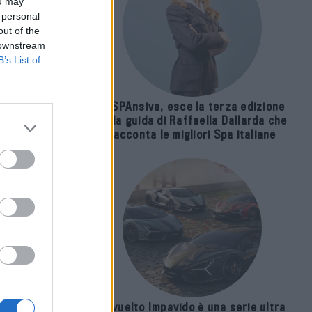
ou may
 personal
out of the
 downstream
B’s List of
E-SPAnsiva, esce la terza edizione
della guida di Raffaella Dallarda che
racconta le migliori Spa italiane
Revuelto Impavido è una serie ultra