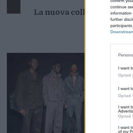
confirm you
continue se
La nuova collezione Sergio
information 
further disc
fe
participants
Downstream 
Di
Persona
I want t
Opted 
I want t
Opted 
I want 
Advertis
Opted 
I want t
of my P