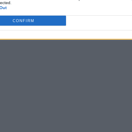
lected.
Out
più
CONFIRM